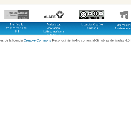
Premio a la
Avalado por:
Licencias Creative
Estamos en:
transparencia del
Asociación
Commons
Epistemonik
SNS
Latinoamericana
de Pediatría
es de la licencia
Creative Commons
Reconocimiento-No comercial-Sin obras derivadas 4.0