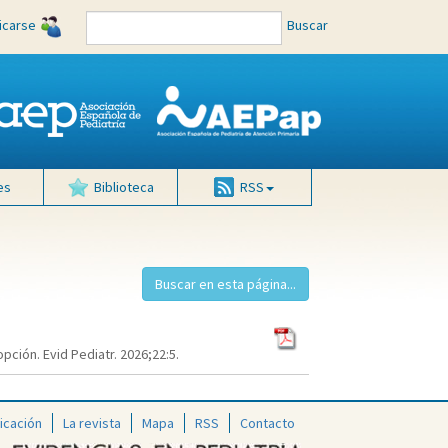
ficarse
Buscar
es
Biblioteca
RSS
ción. Evid Pediatr. 2026;22:5.
icación
La revista
Mapa
RSS
Contacto