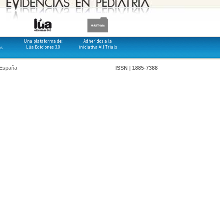
Una plataforma de:
Adheridos a la
Lúa Ediciones 3.0
iniciativa All Trials
os
 España
ISSN | 1885-7388