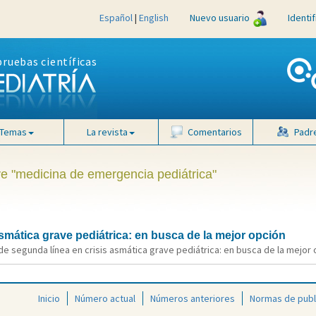
Español
|
English
Nuevo usuario
Identi
pruebas científicas
Temas
La revista
Comentarios
Padr
ve "medicina de emergencia pediátrica"
smática grave pediátrica: en busca de la mejor opción
e segunda línea en crisis asmática grave pediátrica: en busca de la mejor op
Inicio
Número actual
Números anteriores
Normas de publ