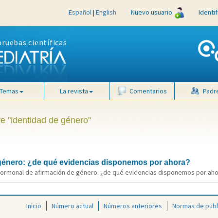
Español
|
English
Nuevo usuario
Identi
pruebas científicas
Temas
La revista
Comentarios
Padr
ve "identidad de género"
 género: ¿de qué evidencias disponemos por ahora?
ormonal de afirmación de género: ¿de qué evidencias disponemos por ahora
Inicio
Número actual
Números anteriores
Normas de publ