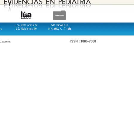
Una plataforma de:
Adheridos a la
Lúa Ediciones 3.0
iniciativa All Trials
os
 España
ISSN | 1885-7388