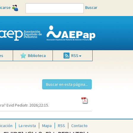
ficarse
Buscar
es
Biblioteca
RSS
? Evid Pediatr. 2026;22:15.
icación
La revista
Mapa
RSS
Contacto