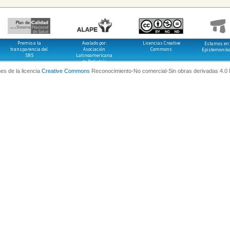
Premio a la
Avalado por:
Licencias Creative
Estamos en:
transparencia del
Asociación
Commons
Epistemonik
SNS
Latinoamericana
de Pediatría
es de la licencia
Creative Commons
Reconocimiento-No comercial-Sin obras derivadas 4.0