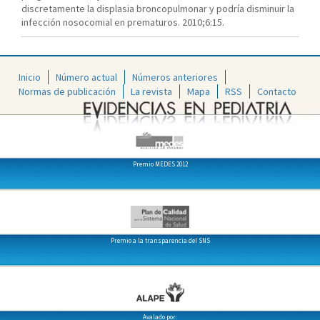
discretamente la displasia broncopulmonar y podría disminuir la
infección nosocomial en prematuros. 2010;6:15.
Inicio
Número actual
Números anteriores
Normas de publicación
La revista
Mapa
RSS
Contacto
Premio MEDES 2012
Premio a la transparencia del SNS
Avalado por: