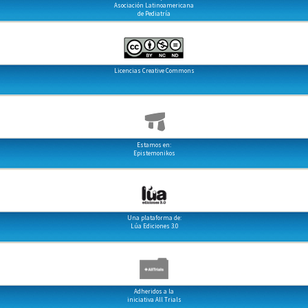
Asociación Latinoamericana
de Pediatría
Licencias Creative Commons
Estamos en:
Epistemonikos
Una plataforma de:
Lúa Ediciones 3.0
Adheridos a la
iniciativa All Trials