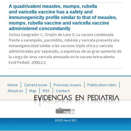
A quadrivalent measles, mumps, rubella
and varicella vaccine has a safety and
immunogenicity profile similar to that of measles,
mumps, rubella vaccine and varicella vaccine
administered concomitantly
Ochoa Sangrador C, Orejón de Luna G. La vacuna combinada
frente a sarampión, parotiditis, rubéola y varicela presenta una
inmunogenicidad similar a las vacunas triple vírica y varicela
administradas por separado, a expensas de un gran aumento de
la carga de virus varicela atenuado en la vacuna tetravalente.
Evid Pediatr. 2006;2:3.
Home
Current issue
Previous issues
Publication rules
About us
Map
RSS
Contact
MEDES Award 2012