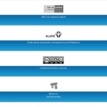
SNS Transparency Award
Endorsed by: Asociación Latinoamericana de Pediatría
Creative Commons Licenses
We are in:
Epistemonikos