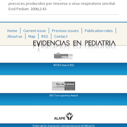
precoces producidos por rinovirus o virus respiratorio sincitial.
Evid Pediatr. 2006;2:43.
Home
Current issue
Previous issues
Publication rules
About us
Map
RSS
Contact
MEDES Award 2012
SNS Transparency Award
Endorsed by: Asociación Latinoamericana de Pediatría