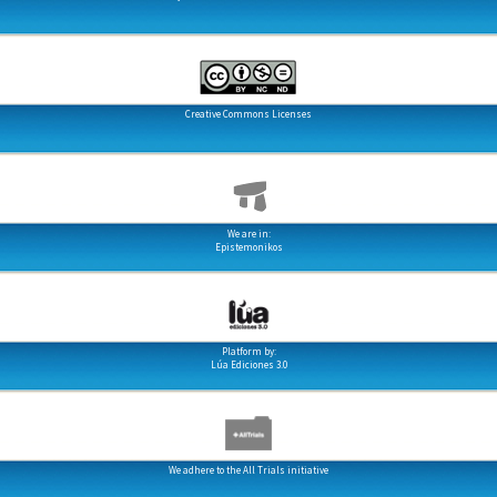
Creative Commons Licenses
We are in:
Epistemonikos
Platform by:
Lúa Ediciones 3.0
We adhere to the All Trials initiative