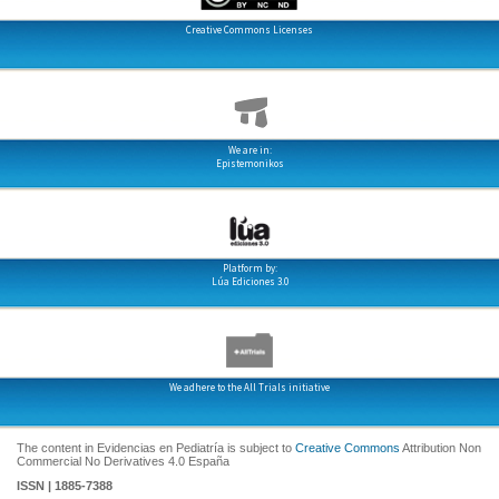
Creative Commons Licenses
We are in:
Epistemonikos
Platform by:
Lúa Ediciones 3.0
We adhere to the All Trials initiative
The content in Evidencias en Pediatría is subject to
Creative Commons
Attribution Non
Commercial No Derivatives 4.0 España
ISSN | 1885-7388