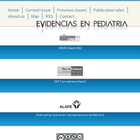
Home
Current issue
Previous issues
Publication rules
About us
Map
RSS
Contact
MEDES Award 2012
SNS Transparency Award
Endorsed by: Asociación Latinoamericana de Pediatría