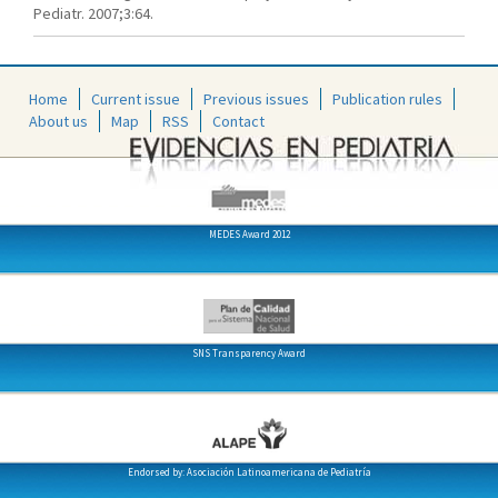
Pediatr. 2007;3:64.
Home
Current issue
Previous issues
Publication rules
About us
Map
RSS
Contact
MEDES Award 2012
SNS Transparency Award
Endorsed by: Asociación Latinoamericana de Pediatría