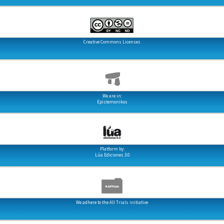
Creative Commons Licenses
We are in:
Epistemonikos
Platform by:
Lúa Ediciones 3.0
We adhere to the All Trials initiative