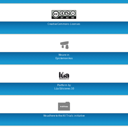
Creative Commons Licenses
We are in:
Epistemonikos
Platform by:
Lúa Ediciones 3.0
We adhere to the All Trials initiative