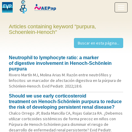
Show
menu
Articles containing keyword "purpura,
Schoenlein-Henoch"
Neutrophil to lymphocyte ratio: a marker
of digestive involvement in Henoch-Schönlein
purpura
Rivero Martín MJ, Molina Arias M. Razón entre neutrófilos y
linfocitos: un marcador de afectación digestiva en la púrpura de
Schönlein-Henoch. Evid Pediatr. 2022;18:6.
Should we use early corticosteroid
treatment on Henoch-Schönlein purpura to reduce
the risk of developing persistent renal disease?
Chalco Orrego JP, Bada Mancilla CA, Rojas Galarza RA. ¿Debemos
utilizar corticoides sistémicos de forma precoz en niños con
Púrpura de Henoch-Schönlein para disminuir el riesgo de
desarrollo de enfermedad renal persistente? Evid Pediatr.