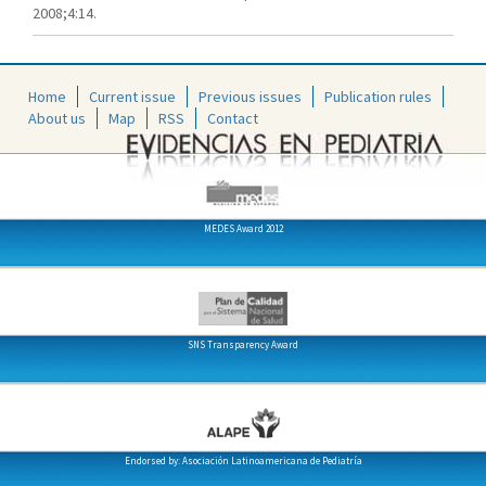
2008;4:14.
Home
Current issue
Previous issues
Publication rules
About us
Map
RSS
Contact
MEDES Award 2012
SNS Transparency Award
Endorsed by: Asociación Latinoamericana de Pediatría