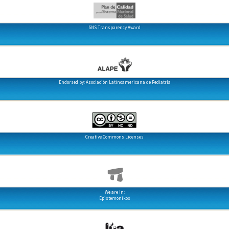
SNS Transparency Award
Endorsed by: Asociación Latinoamericana de Pediatría
Creative Commons Licenses
We are in:
Epistemonikos