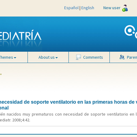
Español
|
English
New user
Themes
About us
Comments
Paren
"
cesidad de soporte ventilatorio en las primeras horas de v
onal
ién nacidos muy prematuros con necesidad de soporte ventilatorio en l
ediatr. 2008;4:42.