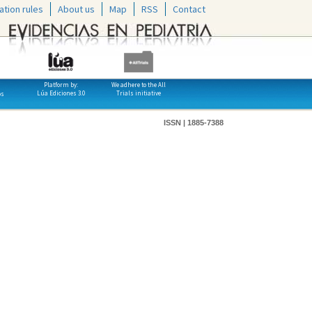
ation rules
About us
Map
RSS
Contact
Platform by:
We adhere to the All
Lúa Ediciones 3.0
Trials initiative
os
ISSN | 1885-7388