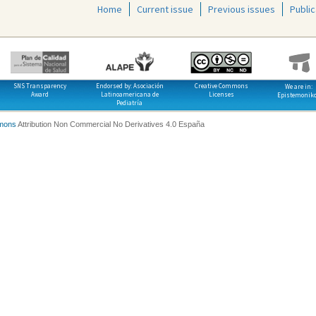
Home
Current issue
Previous issues
Public
SNS Transparency
Endorsed by: Asociación
Creative Commons
We are in:
Award
Latinoamericana de
Licenses
Epistemonik
Pediatría
mons
Attribution Non Commercial No Derivatives 4.0 España