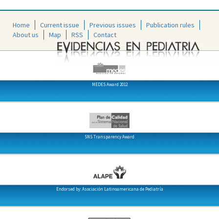
Home
Current issue
Previous issues
Publication rules
About us
Map
RSS
Contact
MEDES Award 2012
SNS Transparency Award
Endorsed by: Asociación Latinoamericana de Pediatría