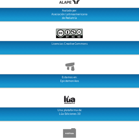
Avalado por:
Asociación Latinoamericana
de Pediatría
Licencias Creative Commons
Estamos en:
Epistemonikos
Una plataforma de:
Lúa Ediciones 3.0