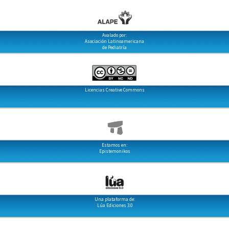
Avalado por:
Asociación Latinoamericana
de Pediatría
Licencias Creative Commons
Estamos en:
Epistemonikos
Una plataforma de:
Lúa Ediciones 3.0