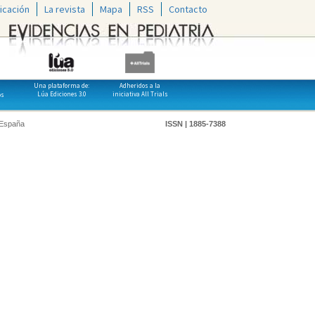
icación
La revista
Mapa
RSS
Contacto
Una plataforma de:
Adheridos a la
Lúa Ediciones 3.0
iniciativa All Trials
os
 España
ISSN | 1885-7388