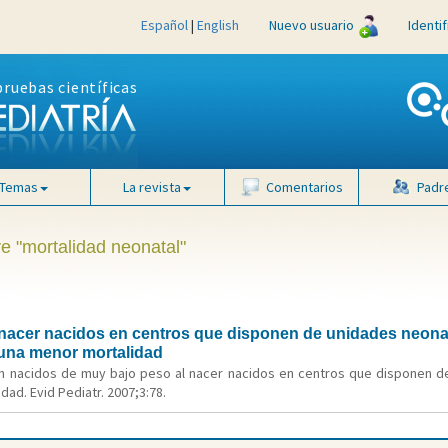
Español
|
English
Nuevo usuario
Identi
pruebas científicas
Temas
La revista
Comentarios
Padr
ve "mortalidad neonatal"
 nacer nacidos en centros que disponen de unidades neonat
una menor mortalidad
én nacidos de muy bajo peso al nacer nacidos en centros que disponen 
d. Evid Pediatr. 2007;3:78.