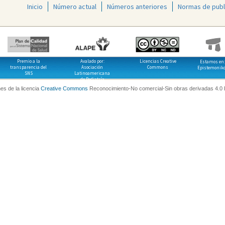
Inicio
Número actual
Números anteriores
Normas de publ
Premio a la
Avalado por:
Licencias Creative
Estamos en:
transparencia del
Asociación
Commons
Epistemonik
SNS
Latinoamericana
de Pediatría
es de la licencia
Creative Commons
Reconocimiento-No comercial-Sin obras derivadas 4.0