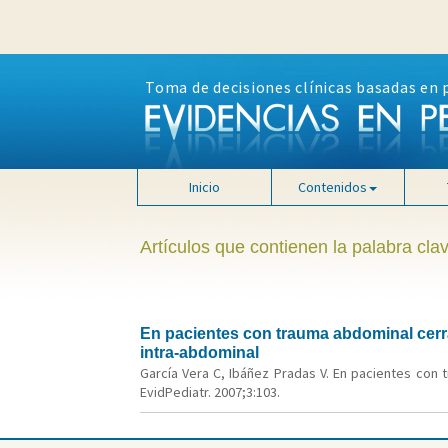
Toma de decisiones clínicas basadas en 
Inicio
Contenidos
Artículos que contienen la palabra cla
En pacientes con trauma abdominal cerra
intra-abdominal
García Vera C, Ibáñez Pradas V. En pacientes con 
EvidPediatr. 2007;3:103.