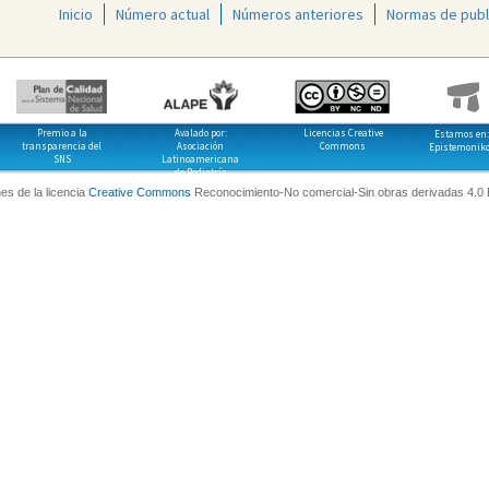
Inicio
Número actual
Números anteriores
Normas de publ
Premio a la
Avalado por:
Licencias Creative
Estamos en:
transparencia del
Asociación
Commons
Epistemonik
SNS
Latinoamericana
de Pediatría
es de la licencia
Creative Commons
Reconocimiento-No comercial-Sin obras derivadas 4.0