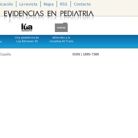
icación
La revista
Mapa
RSS
Contacto
Una plataforma de:
Adheridos a la
Lúa Ediciones 3.0
iniciativa All Trials
os
 España
ISSN | 1885-7388