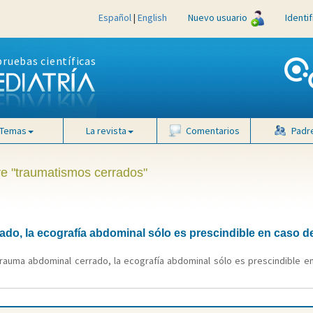
Español
|
English
Nuevo usuario
Identi
pruebas científicas
Temas
La revista
Comentarios
Padr
ve "traumatismos cerrados"
do, la ecografía abdominal sólo es prescindible en caso d
trauma abdominal cerrado, la ecografía abdominal sólo es prescindible e