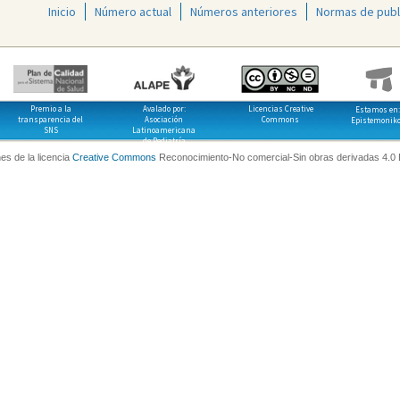
Inicio
Número actual
Números anteriores
Normas de publ
Premio a la
Avalado por:
Licencias Creative
Estamos en:
transparencia del
Asociación
Commons
Epistemonik
SNS
Latinoamericana
de Pediatría
es de la licencia
Creative Commons
Reconocimiento-No comercial-Sin obras derivadas 4.0