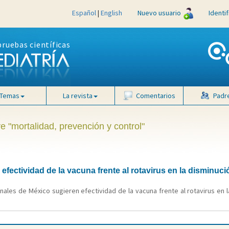
Español
|
English
Nuevo usuario
Identi
pruebas científicas
Temas
La revista
Comentarios
Padr
e "mortalidad, prevención y control"
fectividad de la vacuna frente al rotavirus en la disminuci
nales de México sugieren efectividad de la vacuna frente al rotavirus en l