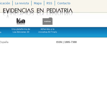
icación
La revista
Mapa
RSS
Contacto
Una plataforma de:
Adheridos a la
Lúa Ediciones 3.0
iniciativa All Trials
os
 España
ISSN | 1885-7388