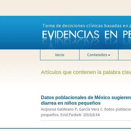
Toma de decisiones clínicas basadas en 
Inicio
Contenidos
Artículos que contienen la palabra clav
Datos poblacionales de México sugieren e
diarrea en niños pequeños
Aizpurua Galdeano P, García Vera C. Datos poblacio
pequeños. Evid Pediatr. 2010;6:34.