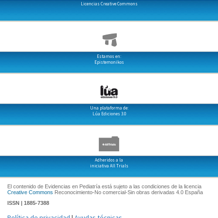
Licencias Creative Commons
Estamos en:
Epistemonikos
Una plataforma de:
Lúa Ediciones 3.0
Adheridos a la
iniciativa All Trials
El contenido de Evidencias en Pediatría está sujeto a las condiciones de la licencia
Creative Commons
Reconocimiento-No comercial-Sin obras derivadas 4.0 España
ISSN | 1885-7388
Política de privacidad
|
Ayudas técnicas