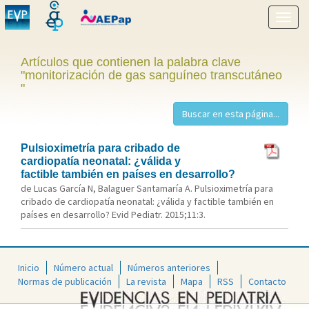
Mostr
menú
Artículos que contienen la palabra clave
"monitorización de gas sanguíneo transcutáneo
"
Pulsioximetría para cribado de
cardiopatía neonatal: ¿válida y
factible también en países en desarrollo?
de Lucas García N, Balaguer Santamaría A. Pulsioximetría para
cribado de cardiopatía neonatal: ¿válida y factible también en
países en desarrollo? Evid Pediatr. 2015;11:3.
Inicio
Número actual
Números anteriores
Normas de publicación
La revista
Mapa
RSS
Contacto