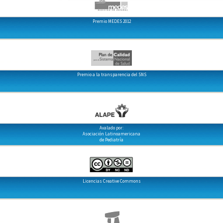
Premio MEDES 2012
Premio a la transparencia del SNS
Avalado por:
Asociación Latinoamericana
de Pediatría
Licencias Creative Commons