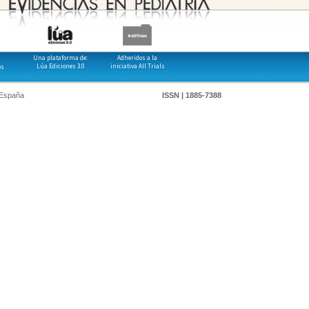
Una plataforma de:
Adheridos a la
Lúa Ediciones 3.0
iniciativa All Trials
os
 España
ISSN | 1885-7388