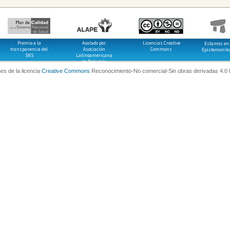
Premio a la
Avalado por:
Licencias Creative
Estamos en:
transparencia del
Asociación
Commons
Epistemonik
SNS
Latinoamericana
de Pediatría
es de la licencia
Creative Commons
Reconocimiento-No comercial-Sin obras derivadas 4.0