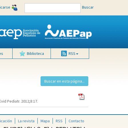
ficarse
Buscar
es
Biblioteca
RSS
id Pediatr. 2012;8:17.
icación
La revista
Mapa
RSS
Contacto