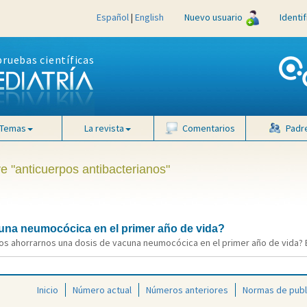
Español
|
English
Nuevo usuario
Identi
pruebas científicas
Temas
La revista
Comentarios
Padr
ve "anticuerpos antibacterianos"
na neumocócica en el primer año de vida?
 ahorrarnos una dosis de vacuna neumocócica en el primer año de vida? Ev
Inicio
Número actual
Números anteriores
Normas de publ