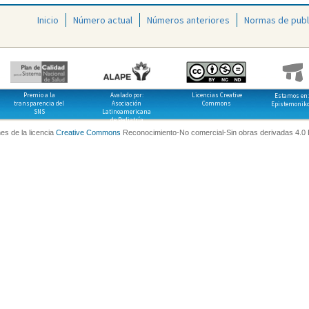
Inicio
Número actual
Números anteriores
Normas de publ
Premio a la
Avalado por:
Licencias Creative
Estamos en:
transparencia del
Asociación
Commons
Epistemonik
SNS
Latinoamericana
de Pediatría
es de la licencia
Creative Commons
Reconocimiento-No comercial-Sin obras derivadas 4.0