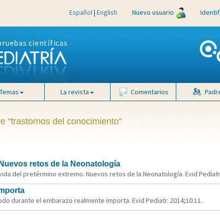
Español
|
English
Nuevo usuario
Identi
pruebas científicas
Temas
La revista
Comentarios
Padr
ve "trastornos del conocimiento"
 Nuevos retos de la Neonatología
ida del pretérmino extremo. Nuevos retos de la Neonatología. Evid Pediatr.
importa
do durante el embarazo realmente importa. Evid Pediatr. 2014;10:11.