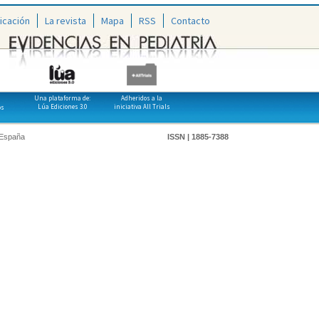
icación
La revista
Mapa
RSS
Contacto
Una plataforma de:
Adheridos a la
Lúa Ediciones 3.0
iniciativa All Trials
os
 España
ISSN | 1885-7388