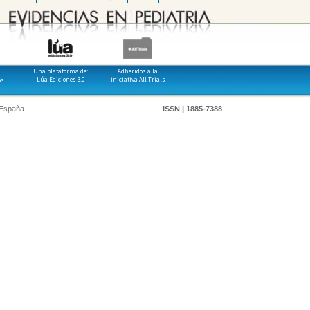
Una plataforma de:
Adheridos a la
Lúa Ediciones 3.0
iniciativa All Trials
os
 España
ISSN | 1885-7388