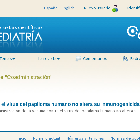
Español
|
English
Nuevo usuario
Identi
pruebas científicas
Temas
La revista
Comentarios
Padr
ve "Coadministración"
 el virus del papiloma humano no altera su inmunogenicid
ministración de la vacuna contra el virus del papiloma humano no altera s
Inicio
Número actual
Números anteriores
Normas de publ