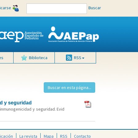
ficarse
Buscar
es
Biblioteca
RSS
ad y seguridad
u inmunogenicidad y seguridad. Evid
icación
La revista
Mapa
RSS
Contacto