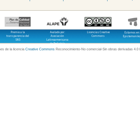
Premio a la
Avalado por:
Licencias Creative
Estamos en:
transparencia del
Asociación
Commons
Epistemonik
SNS
Latinoamericana
de Pediatría
es de la licencia
Creative Commons
Reconocimiento-No comercial-Sin obras derivadas 4.0