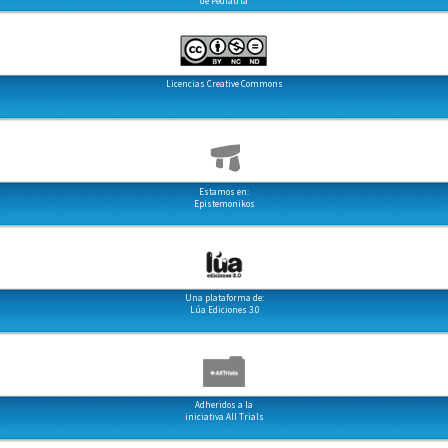
de Pediatría
Licencias Creative Commons
Estamos en:
Epistemonikos
Una plataforma de:
Lúa Ediciones 3.0
Adheridos a la
iniciativa All Trials