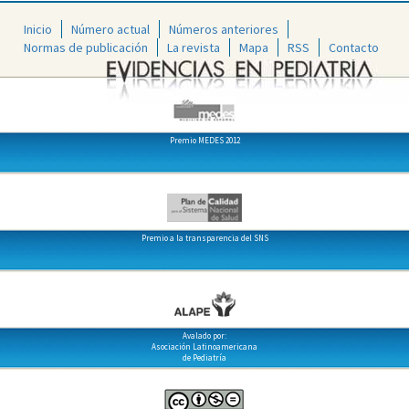
Inicio
Número actual
Números anteriores
Normas de publicación
La revista
Mapa
RSS
Contacto
Premio MEDES 2012
Premio a la transparencia del SNS
Avalado por:
Asociación Latinoamericana
de Pediatría