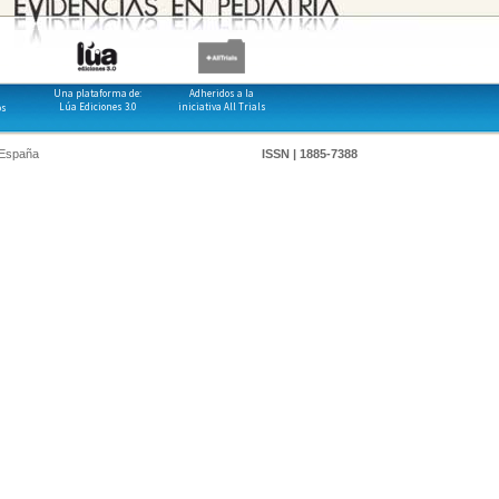
Una plataforma de:
Adheridos a la
Lúa Ediciones 3.0
iniciativa All Trials
os
 España
ISSN | 1885-7388