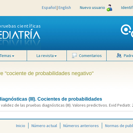
Español
|
English
Nuevo usuario
Identi
pruebas científicas
Temas
La revista
Comentarios
Padr
ve "cociente de probabilidades negativo"
iagnósticas (III). Cocientes de probabilidades
alidez de las pruebas diagnósticas (III). Valores predictivos. Evid Pediatr. 
Inicio
Número actual
Números anteriores
Normas de publ