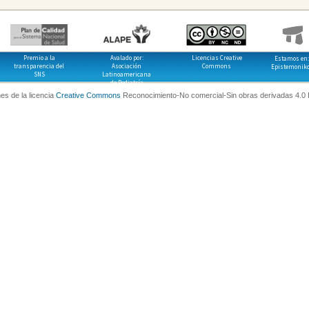
Premio a la
Avalado por:
Licencias Creative
Estamos en:
transparencia del
Asociación
Commons
Epistemonik
SNS
Latinoamericana
de Pediatría
es de la licencia
Creative Commons
Reconocimiento-No comercial-Sin obras derivadas 4.0