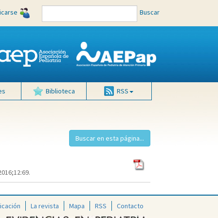
ficarse
Buscar
es
Biblioteca
RSS
2016;12:69.
icación
La revista
Mapa
RSS
Contacto