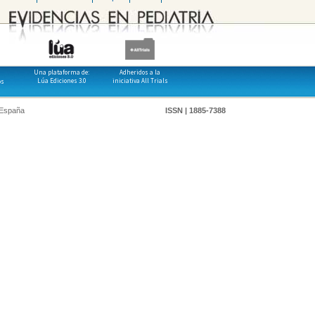
Una plataforma de:
Adheridos a la
Lúa Ediciones 3.0
iniciativa All Trials
os
 España
ISSN | 1885-7388