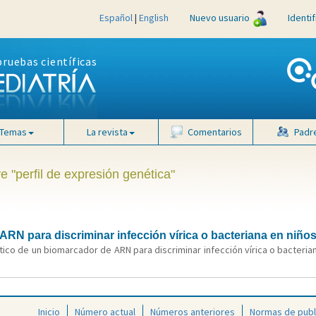
Español
|
English
Nuevo usuario
Identi
pruebas científicas
Temas
La revista
Comentarios
Padr
e "perfil de expresión genética"
RN para discriminar infección vírica o bacteriana en niños
tico de un biomarcador de ARN para discriminar infección vírica o bacterian
Inicio
Número actual
Números anteriores
Normas de publ