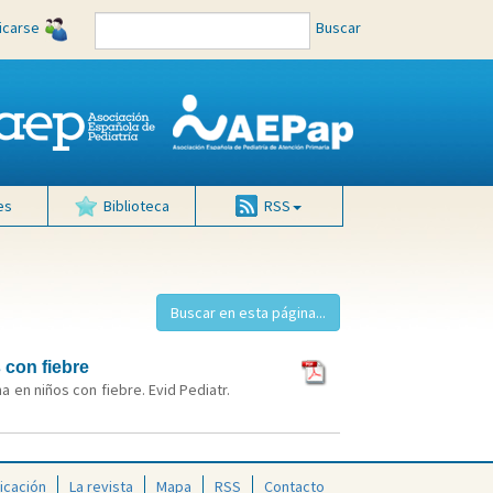
ficarse
Buscar
es
Biblioteca
RSS
 con fiebre
a en niños con fiebre. Evid Pediatr.
icación
La revista
Mapa
RSS
Contacto