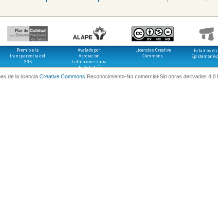
Premio a la
Avalado por:
Licencias Creative
Estamos en:
transparencia del
Asociación
Commons
Epistemonik
SNS
Latinoamericana
de Pediatría
es de la licencia
Creative Commons
Reconocimiento-No comercial-Sin obras derivadas 4.0