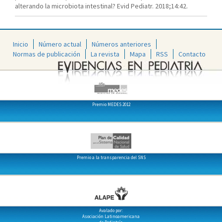
alterando la microbiota intestinal? Evid Pediatr. 2018;14:42.
Inicio
Número actual
Números anteriores
Normas de publicación
La revista
Mapa
RSS
Contacto
Premio MEDES 2012
Premio a la transparencia del SNS
Avalado por:
Asociación Latinoamericana