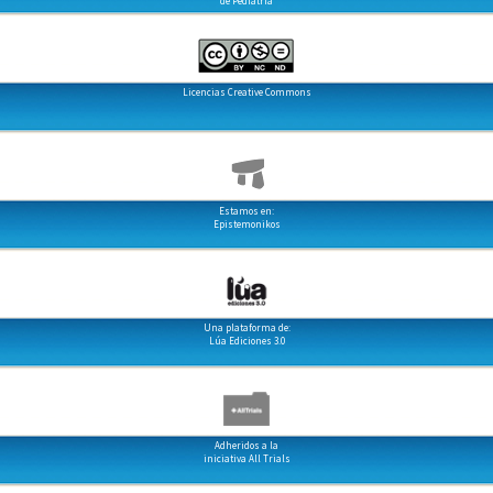
de Pediatría
Licencias Creative Commons
Estamos en:
Epistemonikos
Una plataforma de:
Lúa Ediciones 3.0
Adheridos a la
iniciativa All Trials