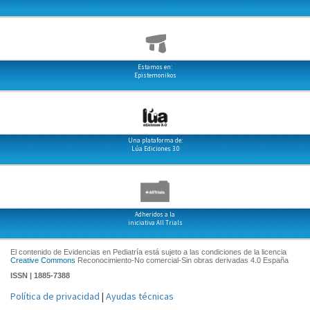
Estamos en:
Epistemonikos
Una plataforma de:
Lúa Ediciones 3.0
Adheridos a la
iniciativa All Trials
El contenido de Evidencias en Pediatría está sujeto a las condiciones de la licencia
Creative Commons
Reconocimiento-No comercial-Sin obras derivadas 4.0 España
ISSN | 1885-7388
Política de privacidad
|
Ayudas técnicas