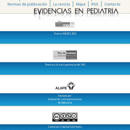
Normas de publicación
La revista
Mapa
RSS
Contacto
Premio MEDES 2012
Premio a la transparencia del SNS
Avalado por:
Asociación Latinoamericana
de Pediatría
Licencias Creative Commons