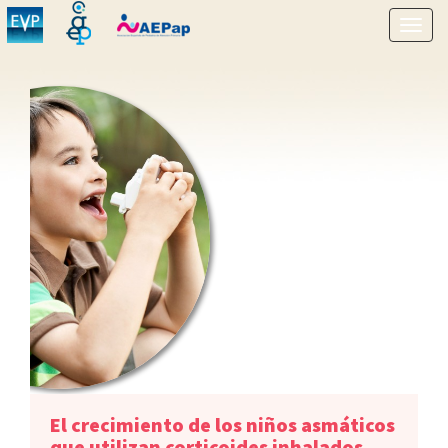
Mostr
menú
El crecimiento de los niños asmáticos
que utilizan corticoides inhalados