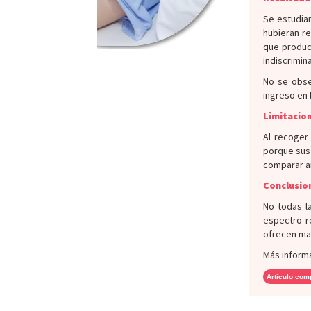
Se estudiar
hubieran re
que produc
indiscrimin
No se obse
ingreso en l
Limitacion
Al recoger
porque sus 
comparar am
Conclusio
No todas l
espectro r
ofrecen ma
Más inform
Artículo com