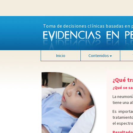
Toma de decisiones clínicas basadas en 
Inicio
Contenidos
¿Qué tr
¿Qué se sa
La neumonía
tiene una a
Es importa
tratamiento
el espectro
Resultado