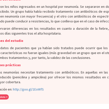
on los niños ingresados en un hospital por neumonía. Se separaron en do
cibido. Un grupo había había recibido tratamiento con antibióticos de e
en neumonía con mayor frecuencia) y el otro con antibióticos de espec
ado puede conducir a resistencias, lo que conlleva que en el caso de infec
rvaron diferencias en los resultados en cuanto a duración de la fiebr
os días siguientes tras el alta hospitalaria.
es del estudio
 datos de pacientes que ya habían sido tratados puede ocurrir que los n
características no fueran iguales (más gravedad en un grupo que en el otro
bos tratamientos y, por tanto, la validez de las conclusiones.
nes prácticas
as neumonías necesitan tratamiento con antibióticos. En aquellas en las
educido (penicilina y ampicilina) por ofrecer los mismos resultados en
yor cobertura.
ación en:
http://goo.gl/1EoWfS
pleto >