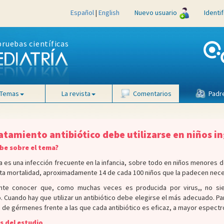
Español
|
English
Nuevo usuario
Identi
pruebas científicas
Temas
La revista
Comentarios
Padr
atamiento antibiótico debe utilizarse en niños 
be sobre el tema?
 es una infección frecuente en la infancia, sobre todo en niños menores d
lta mortalidad, aproximadamente 14 de cada 100 niños que la padecen necesi
nte conocer que, como muchas veces es producida por virus,, no siemp
. Cuando hay que utilizar un antibiótico debe elegirse el más adecuado. Pa
 de gérmenes frente a las que cada antibiótico es eficaz, a mayor espect
s del estudio