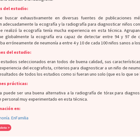
 del estudio:
e buscar exhaustivamente en diversas fuentes de publicaciones mé
adecuadamente la ecografía y la radiografía para diagnosticar niños con
e realizó la ecografía tenía mucha experiencia en esta técnica. Agrupa
e globalmente la ecografía era capaz de detectar entre 94 y 97 de 
ba erróneamente de neumonía a entre 4 y 10 de cada 100 niños sanos a los 
es del estudio:
 estudios seleccionados eran todos de buena calidad, sus característic
experiencia del ecografista, criterios para diagnosticar a un niño de neu
esultados de todos los estudios como si fueran uno solo (que es lo que se 
es prácticas:
a puede ser una buena alternativa a la radiografía de tórax para diagno
e personal muy experimentado en esta técnica.
mación en:
onía. EnFamilia
pleto >