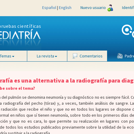
Español
|
English
Nuevo usuario
Identi
pruebas científicas
Temas
La revista
Comentarios
Padr
rafía es una alternativa a la radiografía para di
be sobre el tema?
n del pulmón se denomina neumonía y su diagnóstico no es siempre fácil.
na radiografía del pecho (tórax) y, a veces, también análisis de sangre. L
radiación que recibe el niño y que no en todos los lugares se dispone d
rmal en niños que sí tienen neumonía, sobre todo en los primeros días de 
ación y que no es cara, lo que permite su realización en lugares con po
de todos los estudios publicados previamente sobre la utilidad de la ec
dría sustituir a la radiografía.