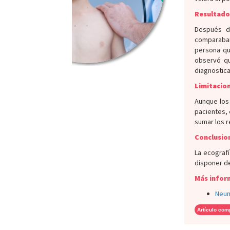
Resultados
Después d
comparaban 
persona qu
observó qu
diagnostica
Limitacion
Aunque los
pacientes, 
sumar los r
Conclusion
La ecografí
disponer d
Más infor
Neum
Artículo com