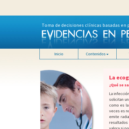
Toma de decisiones clínicas basadas en 
Inicio
Contenidos
La ecog
¿Qué se sa
La infecció
solicitan u
como es la 
veces es no
emite radi
resultados 
valora si po