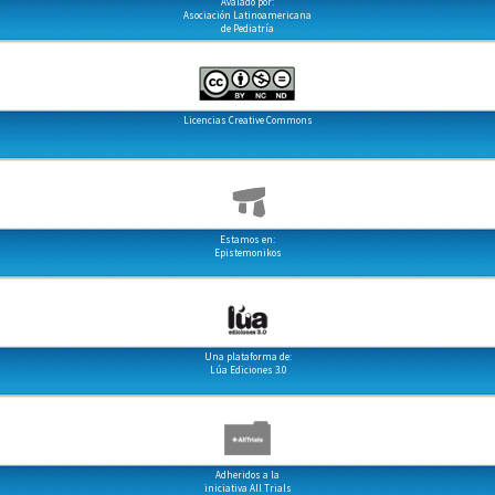
Avalado por:
Asociación Latinoamericana
de Pediatría
Licencias Creative Commons
Estamos en:
Epistemonikos
Una plataforma de:
Lúa Ediciones 3.0
Adheridos a la
iniciativa All Trials