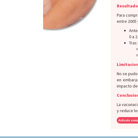
Resultado
Para compro
entre 2005 
Ante
0 a 
Tras 
Limitacion
No se pudo 
en embaraz
impacto de 
Conclusio
La vacunaci
y reduce lo
Artículo com