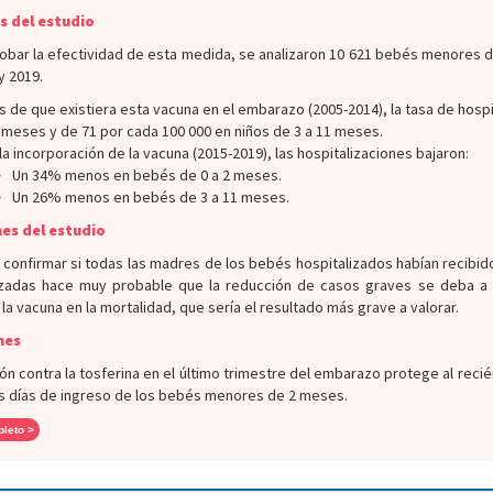
s del estudio
bar la efectividad de esta medida, se analizaron 10 621 bebés menores d
y 2019.
s de que existiera esta vacuna en el embarazo (2005-2014), la tasa de hosp
2 meses y de 71 por cada 100 000 en niños de 3 a 11 meses.
la incorporación de la vacuna (2015-2019), las hospitalizaciones bajaron:
Un 34% menos en bebés de 0 a 2 meses.
Un 26% menos en bebés de 3 a 11 meses.
es del estudio
confirmar si todas las madres de los bebés hospitalizados habían recibid
adas hace muy probable que la reducción de casos graves se deba a e
la vacuna en la mortalidad, que sería el resultado más grave a valorar.
nes
ón contra la tosferina en el último trimestre del embarazo protege al recié
s días de ingreso de los bebés menores de 2 meses.
pleto >