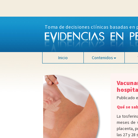
Toma de decisiones clínicas basadas en 
Inicio
Contenidos
Vacunar
hospita
Publicado e
Qué se sa
La tosferi
meses de v
placenta, p
las 27 y 28