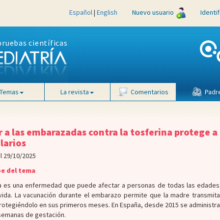
Español
|
English
Nuevo usuario
Identi
pruebas científicas
Temas
La revista
Comentarios
Padr
 a las embarazadas contra la tosferina protege a 
larios
l 29/10/2025
be del tema
na es una enfermedad que puede afectar a personas de todas las edades
ida. La vacunación durante el embarazo permite que la madre transmita 
rotegiéndolo en sus primeros meses. En España, desde 2015 se administra
 semanas de gestación.