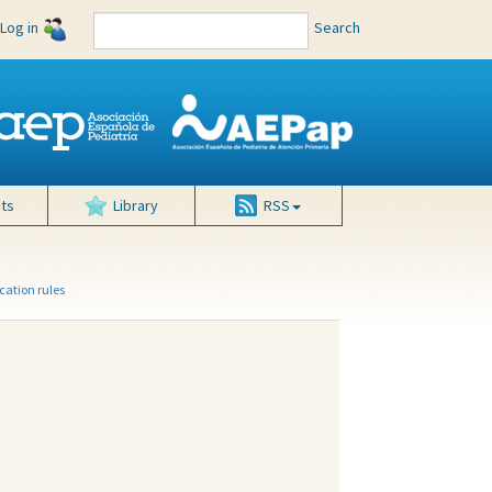
Log in
Search
ts
Library
RSS
cation rules