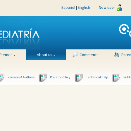
Español
|
English
New user
Themes
About us
Comments
Paren
Revisors & Authors
Privacy Policy
Technical help
Publi