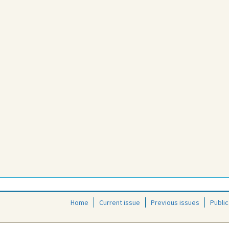
Home
Current issue
Previous issues
Public