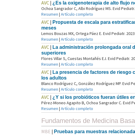
AVC
|
¿Es la oxigenoterapia de alto flujo n
Ochoa Sangrador C, Albi Rodríguez MS. Evid Pediatr.
Resumen
|
Artículo completo
AVC
|
Propuesta de escala para estratific
meses
Lemos Bouzas MX, Ortega Páez E. Evid Pediatr. 2023
Resumen
|
Artículo completo
AVC
|
La administración prolongada oral de
superiores
Flores Villar S, Cuestas Montañés EJ. Evid Pediatr. 2
Resumen
|
Artículo completo
AVC
|
La presencia de factores de riesgo
los adultos
Blanco Rodríguez C, González Rodríguez MP. Evid Ped
Resumen
|
Artículo completo
AVC
|
¿Y si los probióticos fueran útiles e
Pérez-Moneo Agapito B, Ochoa Sangrador C. Evid Ped
Resumen
|
Artículo completo
Fundamentos de Medicina Basad
MBE
|
Pruebas para muestras relacionadas