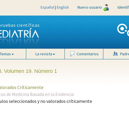
Español
|
English
Nuevo usuario
Identi
pruebas científicas
Temas
La revista
Comentarios
Padr
. Volumen 19. Número 1
Valorados Críticamente
s de Medicina Basada en la Evidencia
ulos seleccionados y no valorados críticamente