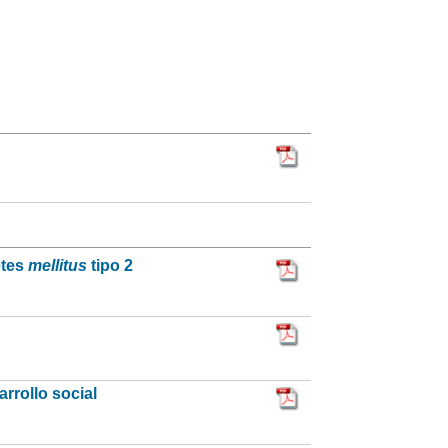
etes
mellitus
tipo 2
rrollo social