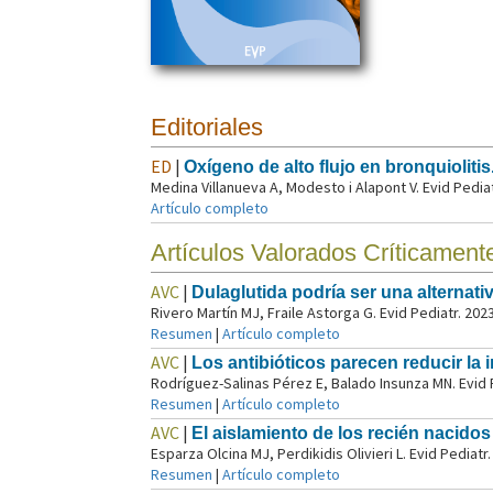
Editoriales
ED
|
Oxígeno de alto flujo en bronquiolitis.
Medina Villanueva A, Modesto i Alapont V. Evid Pediat
Artículo completo
Artículos Valorados Críticament
AVC
|
Dulaglutida podría ser una alternat
Rivero Martín MJ, Fraile Astorga G. Evid Pediatr. 202
Resumen
|
Artículo completo
AVC
|
Los antibióticos parecen reducir l
Rodríguez-Salinas Pérez E, Balado Insunza MN. Evid 
Resumen
|
Artículo completo
AVC
|
El aislamiento de los recién nacido
Esparza Olcina MJ, Perdikidis Olivieri L. Evid Pediatr
Resumen
|
Artículo completo