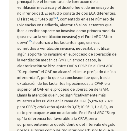
principal fue el tiempo total de liberación de la
ventilación mecánica y el diseño fue el de un ensayo de
no inferioridad. El estudio consta de dos ECA diferentes.
24
El First ABC “Step up”
, comentado en este número de
Evidencias en Pediatría, aleatorizó a los lactantes que
iban a recibir soporte no invasivo como primera medida
(para evitar la ventilación invasiva) y el First ABC “Step
25
down”
aleatorizó a los lactantes que, una vez
sometidos a ventilación invasiva, necesitaban utilizar
algún soporte no invasivo en el proceso de liberación de
la ventilación mecánica (VM). En ambos casos, la
aleatorización se hizo entre OAF y CPAP. En el First ABC
“Step down” el OAF no alcanzó el límite prefijado de “no
inferioridad”, por lo que su conclusión fue que, tras la
extubación de los lactantes hipoxémicos, la CPAP era
superior al OAF en el proceso de liberación de la VM.
Llama la atención que hubo significativamente más
muertes a los 60 días en la rama de OAF (5,6%
vs.
2,4%
para CPAP;
odds ratio
ajustado 3,07; IC 95: 1,1 a 8,8), un
dato preocupante aún no aclarado. En el First ABC “Step
up” la diferencia fue favorable a la CPAP, pero
sorprendentemente quedó dentro del intervalo elegido
por los autores como de “no inferioridad”, por lo que la