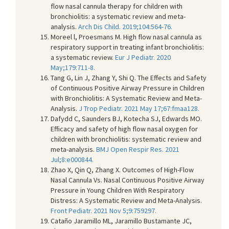
flow nasal cannula therapy for children with
bronchiolitis: a systematic review and meta-
analysis.
Arch Dis Child. 2019;104:564-76.
Moreel l, Proesmans M. High flow nasal cannula as
respiratory support in treating infant bronchiolitis:
a systematic review.
Eur J Pediatr. 2020
May;179:711-8.
Tang G, Lin J, Zhang Y, Shi Q. The Effects and Safety
of Continuous Positive Airway Pressure in Children
with Bronchiolitis: A Systematic Review and Meta-
Analysis.
J Trop Pediatr. 2021 May 17;67:fmaa128.
Dafydd C, Saunders BJ, Kotecha SJ, Edwards MO.
Efficacy and safety of high flow nasal oxygen for
children with bronchiolitis: systematic review and
meta-analysis.
BMJ Open Respir Res. 2021
Jul;8:e000844.
Zhao X, Qin Q, Zhang X. Outcomes of High-Flow
Nasal Cannula Vs. Nasal Continuous Positive Airway
Pressure in Young Children With Respiratory
Distress: A Systematic Review and Meta-Analysis.
Front Pediatr. 2021 Nov 5;9:759297.
Cataño Jaramillo ML, Jaramillo Bustamante JC,