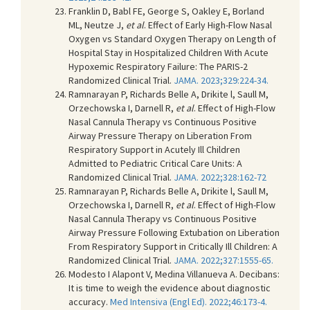
Franklin D, Babl FE, George S, Oakley E, Borland
ML, Neutze J,
et al
. Effect of Early High-Flow Nasal
Oxygen vs Standard Oxygen Therapy on Length of
Hospital Stay in Hospitalized Children With Acute
Hypoxemic Respiratory Failure: The PARIS-2
Randomized Clinical Trial.
JAMA. 2023;329:224-34.
Ramnarayan P, Richards Belle A, Drikite l, Saull M,
Orzechowska I, Darnell R,
et al
. Effect of High-Flow
Nasal Cannula Therapy vs Continuous Positive
Airway Pressure Therapy on Liberation From
Respiratory Support in Acutely Ill Children
Admitted to Pediatric Critical Care Units: A
Randomized Clinical Trial.
JAMA. 2022;328:162-72
Ramnarayan P, Richards Belle A, Drikite l, Saull M,
Orzechowska I, Darnell R,
et al
. Effect of High-Flow
Nasal Cannula Therapy vs Continuous Positive
Airway Pressure Following Extubation on Liberation
From Respiratory Support in Critically Ill Children: A
Randomized Clinical Trial.
JAMA. 2022;327:1555-65.
Modesto I Alapont V, Medina Villanueva A. Decibans:
It is time to weigh the evidence about diagnostic
accuracy.
Med Intensiva (Engl Ed). 2022;46:173-4.