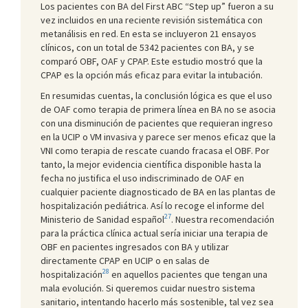
Los pacientes con BA del First ABC “Step up” fueron a su
vez incluidos en una reciente revisión sistemática con
metanálisis en red. En esta se incluyeron 21 ensayos
clínicos, con un total de 5342 pacientes con BA, y se
comparó OBF, OAF y CPAP. Este estudio mostró que la
CPAP es la opción más eficaz para evitar la intubación.
En resumidas cuentas, la conclusión lógica es que el uso
de OAF como terapia de primera línea en BA no se asocia
con una disminución de pacientes que requieran ingreso
en la UCIP o VM invasiva y parece ser menos eficaz que la
VNI como terapia de rescate cuando fracasa el OBF. Por
tanto, la mejor evidencia científica disponible hasta la
fecha no justifica el uso indiscriminado de OAF en
cualquier paciente diagnosticado de BA en las plantas de
hospitalización pediátrica. Así lo recoge el informe del
27
Ministerio de Sanidad español
. Nuestra recomendación
para la práctica clínica actual sería iniciar una terapia de
OBF en pacientes ingresados con BA y utilizar
directamente CPAP en UCIP o en salas de
28
hospitalización
en aquellos pacientes que tengan una
mala evolución. Si queremos cuidar nuestro sistema
sanitario, intentando hacerlo más sostenible, tal vez sea