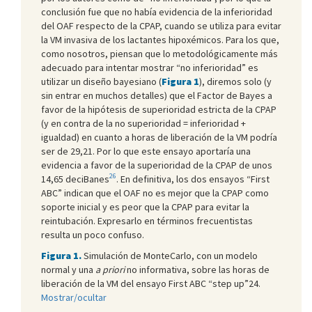
conclusión fue que no había evidencia de la inferioridad
del OAF respecto de la CPAP, cuando se utiliza para evitar
la VM invasiva de los lactantes hipoxémicos. Para los que,
como nosotros, piensan que lo metodológicamente más
adecuado para intentar mostrar “no inferioridad” es
utilizar un diseño bayesiano (
Figura 1
), diremos solo (y
sin entrar en muchos detalles) que el Factor de Bayes a
favor de la hipótesis de superioridad estricta de la CPAP
(y en contra de la no superioridad = inferioridad +
igualdad) en cuanto a horas de liberación de la VM podría
ser de 29,21. Por lo que este ensayo aportaría una
evidencia a favor de la superioridad de la CPAP de unos
26
14,65 deciBanes
. En definitiva, los dos ensayos “First
ABC” indican que el OAF no es mejor que la CPAP como
soporte inicial y es peor que la CPAP para evitar la
reintubación. Expresarlo en términos frecuentistas
resulta un poco confuso.
Figura 1.
Simulación de MonteCarlo, con un modelo
normal y una
a priori
no informativa, sobre las horas de
liberación de la VM del ensayo First ABC “step up”24.
Mostrar/ocultar