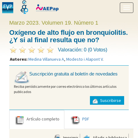
Mostr
menú
Marzo 2023. Volumen 19. Número 1
Oxígeno de alto flujo en bronquiolitis.
¿Y si al final resulta que no?
Valoración: 0 (0 Votos)
Autores:
Medina Villanueva A
,
Modesto i Alapont V
.
Suscripción gratuita al boletín de novedades
Reciba periódicamente por correo electrónico los últimos artículos
publicados
Suscribirse
Artículo completo
PDF
Imprimir
Añadir a biblioteca