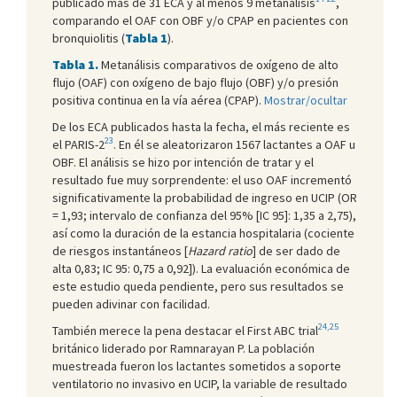
publicado más de 31 ECA y al menos 9 metanálisis
,
comparando el OAF con OBF y/o CPAP en pacientes con
bronquiolitis (
Tabla 1
).
Tabla 1.
Metanálisis comparativos de oxígeno de alto
flujo (OAF) con oxígeno de bajo flujo (OBF) y/o presión
positiva continua en la vía aérea (CPAP).
Mostrar/ocultar
De los ECA publicados hasta la fecha, el más reciente es
23
el PARIS-2
. En él se aleatorizaron 1567 lactantes a OAF u
OBF. El análisis se hizo por intención de tratar y el
resultado fue muy sorprendente: el uso OAF incrementó
significativamente la probabilidad de ingreso en UCIP (OR
= 1,93; intervalo de confianza del 95% [IC 95]: 1,35 a 2,75),
así como la duración de la estancia hospitalaria (cociente
de riesgos instantáneos [
Hazard ratio
] de ser dado de
alta 0,83; IC 95: 0,75 a 0,92]). La evaluación económica de
este estudio queda pendiente, pero sus resultados se
pueden adivinar con facilidad.
24,25
También merece la pena destacar el First ABC trial
británico liderado por Ramnarayan P. La población
muestreada fueron los lactantes sometidos a soporte
ventilatorio no invasivo en UCIP, la variable de resultado