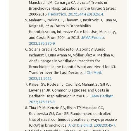
Mansbach JM, Camargo CA Jr,
et al
. Trends in
Bronchiolitis Hospitalizations in the United States:
2000-2016.
Pediatrics. 2019;144:e20192614.
Mahant S, Parkin PC, Thavam T, Imsirovic H, Tuna M,
Knight B,
et al
. Rates in Bronchiolitis
Hospitalization, Intensive Care Unit Use, Mortality,
and Costs From 2004 to 2018.
JAMA Pediatr.
2022;176:270-9.
Solana Gracia R, Modesto i Alapont V, Bueso
Inchausti l, Luna Arana M, Möller Díez A, Medina A,
et al
. Changes in Ventilation Practices for
Bronchiolitis in the Hospital Ward and Need for ICU
Transfer over the Last Decade.
J Clin Med.
2022;11:1622.
Kaiser SV, Rodean J, Coon ER, Mahant S, Gill PJ,
Leyenaar JK. Common Diagnoses and Costs in
Pediatric Hospitalization in the US.
JAMA Pediatr.
2022;176:316-8.
Thia LP, McKenzie SA, Blyth TP, Minasian CC,
Kozlowska WJ, Carr SB. Randomised controlled
trial of nasal continuous positive airways pressure
(CPAP) in bronchiolitis.
Arch Dis Child. 2008;93:45-7.
Milési C, Matecki S, Jaber S, Mura T, Jacquot A,