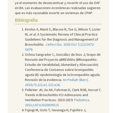
ya el momento de desincentivar y revertir el uso de OAF
en BA. Las evaluaciones económicas realizadas sugieren
que es más razonable invertir en sistemas de CPAP.
Bibliografía
Kirolos A, Manti S, Blacow R, Tse G, Wilson T, Lister
M,
et al
. A Systematic Review of Clinical Practice
Guidelines for the Diagnosis and Management of
Bronchiolitis.
J Infect Dis. 2020 Oct 7;222:S672-
S679.
Ochoa Sangrador C, González de Dios J; Grupo de
Revisión del Proyecto aBREVIADo (BRonquiolitis-
Estudio de Variabilidad, Idoneidad y ADecuación).
Conferencia de Consenso sobre bronquiolitis
aguda (II): epidemiología de la bronquiolitis aguda.
Revisión de la evidencia.
An Pediatr (Barc).
2010;72:222.e1-222.e26.
Pelletier JH, Au AK, Fuhrman D, Clark RSB, Horvat C.
Trends in Bronchiolitis ICU Admissions and
Ventilation Practices: 2010-2019.
Pediatrics.
2021;147:e2020039115.
Fujiogi M, Goto T, Yasunaga H, Fujishiro J,