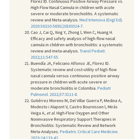
Florez ID. Continuous Positive Airway Pressure vs.
High Flow Nasal Cannula in children with acute
severe or moderate bronchiolitis. A systematic
review and Meta-analysis.
Med Intensiva (Engl Ed).
2020:S0210-5691(20)30324-7.
Cao J, Cai Q, Xing Y, Zhong l, Wen C, Huang H.
Efficacy and safety analysis of high-flow nasal
cannula in children with bronchiolitis: a systematic
review and meta-analysis.
Transl Pediatr.
2022;11:547-55.
Buendía JA, Feliciano Alfonso JE, Florez ID.
Systematic review and cost-utility of high flow
nasal cannula versus continuous positive airway
pressure in children with acute severe or
moderate bronchiolitis in Colombia.
Pediatr
Pulmonol. 2022;57:3111-8.
Gutiérrez Moreno M, Del Villar Guerra P, Medina A,
Modesto i Alapont V, Castro Bournissen l, Mirás
Veiga A,
et al
. High-Flow Oxygen and Other
Noninvasive Respiratory Support Therapies in
Bronchiolitis: Systematic Review and Network
Meta-Analyses.
Pediatric Critical Care Medicine.
2023;24:133-42.