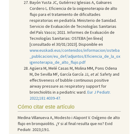
Bayón Yusta JC, Gutiérrez Iglesias A, Galnares
Cordero L. Eficiencia de la oxigenoterapia de alto
flujo para el tratamiento de dificultades
respiratorias en pediatría. Ministerio de Sanidad.
Servicio de Evaluación de Tecnologías Sanitarias
del País Vasco; 2021. Informes de Evaluación de
Tecnologías Sanitarias: OSTEBA [en línea]
[consultado el 30/01/2023]. Disponible en
www.euskadi.eus/contenidos/informacion/osteba
_publicacion/eu_def/adjuntos/Eficiencia_de_la_ox
igenoterapia_de_alto_flujo.pdf
Agüera M, Melé Casas M, Molina MM, Pons Odena
M, De Sevilla MF, García García JJ,
et al
. Safety and
effectiveness of bubble continuous positive
airway pressure as respiratory support for
bronchiolitis in a pediatric ward.
Eur J Pediatr.
2022;181:4039-47.
Cómo citar este artículo
Medina Villanueva A, Modesto i Alapont V. Oxígeno de alto
flujo en bronquiolitis. ¿Y si al final resulta que no? Evid
Pediatr. 2023;19:1.