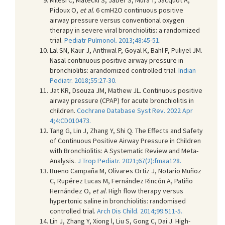
Pidoux O,
et al
. 6 cmH2O continuous positive
airway pressure versus conventional oxygen
therapy in severe viral bronchiolitis: a randomized
trial.
Pediatr Pulmonol. 2013;48:45-51.
Lal SN, Kaur J, Anthwal P, Goyal K, Bahl P, Puliyel JM.
Nasal continuous positive airway pressure in
bronchiolitis: arandomized controlled trial.
Indian
Pediatr. 2018;55:27-30.
Jat KR, Dsouza JM, Mathew JL. Continuous positive
airway pressure (CPAP) for acute bronchiolitis in
children.
Cochrane Database Syst Rev. 2022 Apr
4;4:CD010473.
Tang G, Lin J, Zhang Y, Shi Q. The Effects and Safety
of Continuous Positive Airway Pressure in Children
with Bronchiolitis: A Systematic Review and Meta-
Analysis.
J Trop Pediatr. 2021;67(2):fmaa128.
Bueno Campaña M, Olivares Ortiz J, Notario Muñoz
C, Rupérez Lucas M, Fernández Rincón A, Patiño
Hernández O,
et al
. High flow therapy versus
hypertonic saline in bronchiolitis: randomised
controlled trial.
Arch Dis Child. 2014;99:511-5.
Lin J, Zhang Y, Xiong l, Liu S, Gong C, Dai J. High-