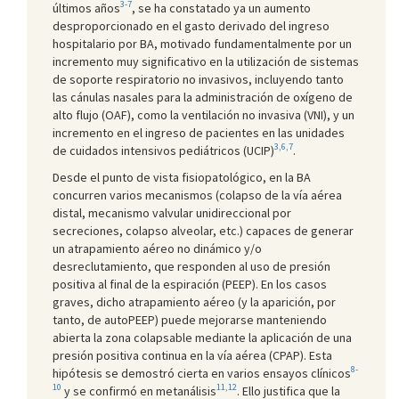
3-7
últimos años
, se ha constatado ya un aumento
desproporcionado en el gasto derivado del ingreso
hospitalario por BA, motivado fundamentalmente por un
incremento muy significativo en la utilización de sistemas
de soporte respiratorio no invasivos, incluyendo tanto
las cánulas nasales para la administración de oxígeno de
alto flujo (OAF), como la ventilación no invasiva (VNI), y un
incremento en el ingreso de pacientes en las unidades
3,6,7
de cuidados intensivos pediátricos (UCIP)
.
Desde el punto de vista fisiopatológico, en la BA
concurren varios mecanismos (colapso de la vía aérea
distal, mecanismo valvular unidireccional por
secreciones, colapso alveolar, etc.) capaces de generar
un atrapamiento aéreo no dinámico y/o
desreclutamiento, que responden al uso de presión
positiva al final de la espiración (PEEP). En los casos
graves, dicho atrapamiento aéreo (y la aparición, por
tanto, de autoPEEP) puede mejorarse manteniendo
abierta la zona colapsable mediante la aplicación de una
presión positiva continua en la vía aérea (CPAP). Esta
8-
hipótesis se demostró cierta en varios ensayos clínicos
10
11,12
y se confirmó en metanálisis
. Ello justifica que la