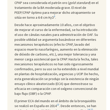
CPAP sea considerada el patrón oro (
gold standard
) en el
tratamiento de la BA moderada-grave. El nivel de
PEEP/CPAP óptimo para mejorar dicho atrapamiento se
9
sitúa en torno a 6-8 cm H
O
.
2
Desde hace aproximadamente 10 años, con el objetivo
de mejorar el curso de la enfermedad, se ha introducido
el uso de cánulas nasales para administración de OAF. Su
posible utilidad se argumenta basándose en diferentes
mecanismos terapéuticos (efecto CPAP, lavado del
espacio muerto nasofaríngeo, aumento en la eliminación
de dióxido de carbono, etc.), una mejor tolerancia y una
menor carga asistencial que la CPAP. Hasta la fecha, tales
mecanismos terapéuticos no han sido rigurosamente
confirmados, pero su uso se ha extendido a nivel mundial
en plantas de hospitalización, urgencias y UCIP. De hecho,
esta generalización se produjo sin la existencia de ningún
ensayo clínico aleatorizado (ECA) que demostrase su
eficacia en comparación con el oxígeno convencional de
bajo flujo (OBF) o la CPAP.
El primer ECA del mundo en el ámbito de la bronquiolitis
13
se realizó en España en 2014
. Desde entonces, se han
14-22