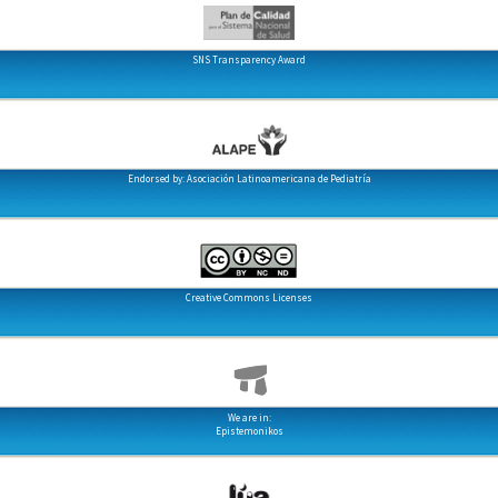
SNS Transparency Award
Endorsed by: Asociación Latinoamericana de Pediatría
Creative Commons Licenses
We are in:
Epistemonikos