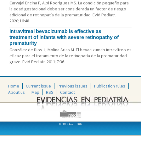
Carvajal Encina F, Albi Rodríguez MS. La condición pequeño para
la edad gestacional debe ser considerada un factor de riesgo
adicional de retinopatía de la prematuridad. Evid Pediatr.
2020;16:48.
Intravitreal bevacizumab is effective as
treatment of infants with severe retinopathy of
prematurity
González de Dios J, Molina Arias M. El bevacizumab intravítreo es
eficaz para el tratamiento de la retinopatía de la prematuridad
grave. Evid Pediatr. 2011;7:36.
Home
Current issue
Previous issues
Publication rules
About us
Map
RSS
Contact
MEDES Award 2012