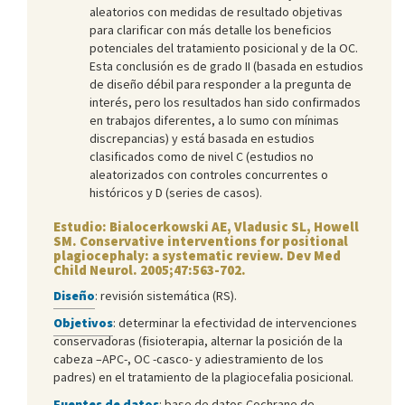
aleatorios con medidas de resultado objetivas
para clarificar con más detalle los beneficios
potenciales del tratamiento posicional y de la OC.
Esta conclusión es de grado II (basada en estudios
de diseño débil para responder a la pregunta de
interés, pero los resultados han sido confirmados
en trabajos diferentes, a lo sumo con mínimas
discrepancias) y está basada en estudios
clasificados como de nivel C (estudios no
aleatorizados con controles concurrentes o
históricos y D (series de casos).
Estudio: Bialocerkowski AE, Vladusic SL, Howell
SM. Conservative interventions for positional
plagiocephaly: a systematic review. Dev Med
Child Neurol. 2005;47:563-702.
Diseño
: revisión sistemática (RS).
Objetivos
: determinar la efectividad de intervenciones
conservadoras (fisioterapia, alternar la posición de la
cabeza –APC-, OC -casco- y adiestramiento de los
padres) en el tratamiento de la plagiocefalia posicional.
Fuentes de datos
: base de datos Cochrane de