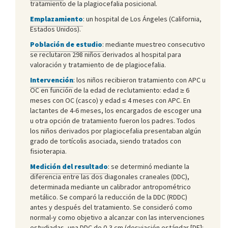
tratamiento de la plagiocefalia posicional.
Emplazamiento
: un hospital de Los Ángeles (California,
Estados Unidos).
Población de estudio
:
mediante muestreo consecutivo
se reclutaron 298 niños derivados al hospital para
valoración y tratamiento de de plagiocefalia.
Intervención
: los niños recibieron tratamiento con APC u
OC en función de la edad de reclutamiento: edad ≥ 6
meses con OC (casco) y edad ≤ 4 meses con APC. En
lactantes de 4-6 meses, los encargados de escoger una
u otra opción de tratamiento fueron los padres. Todos
los niños derivados por plagiocefalia presentaban algún
grado de tortícolis asociada, siendo tratados con
fisioterapia.
Medición del resultado
: se determinó mediante la
diferencia entre las dos diagonales craneales (DDC),
determinada mediante un calibrador antropométrico
metálico. Se comparó la reducción de la DDC (RDDC)
antes y después del tratamiento. Se consideró como
normal-y como objetivo a alcanzar con las intervenciones
estudiadas- una DDC de 0,3 cm (desviación estándar [DE]: