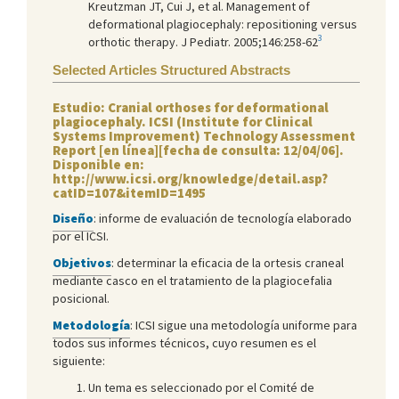
Kreutzman JT, Cui J, et al. Management of
deformational plagiocephaly: repositioning versus
3
orthotic therapy. J Pediatr. 2005;146:258-62
Selected Articles Structured Abstracts
Estudio: Cranial orthoses for deformational
plagiocephaly. ICSI (Institute for Clinical
Systems Improvement) Technology Assessment
Report [en línea][fecha de consulta: 12/04/06].
Disponible en:
http://www.icsi.org/knowledge/detail.asp?
catID=107&itemID=1495
Diseño
: informe de evaluación de tecnología elaborado
por el ICSI.
Objetivos
: determinar la eficacia de la ortesis craneal
mediante casco en el tratamiento de la plagiocefalia
posicional.
Metodología
: ICSI sigue una metodología uniforme para
todos sus informes técnicos, cuyo resumen es el
siguiente:
Un tema es seleccionado por el Comité de