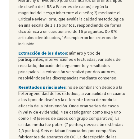
Hierarchy of Evidence (que clasifica los diferentes tipos
de diseño de I -RS-a IV-series de casos) según la
magnitud del sesgo inherente al diseño; 2) mediante el
Critical Review Form, que evalúa la calidad metodológica
en una escala de 1 a 16 puntos, respondiendo de forma
dicotómica a un cuestionario de 16 preguntas. De 976
artículos identificados, 16 cumplieron los criterios de
inclusión.
Extracción de los datos
:
número y tipo de
participantes, intervenciones efectuadas, variables de
resultado, duración del seguimiento y resultados
principales. La extracción se realizó por dos autores,
resolviéndose las discrepancias mediante consenso.
Resultados principales
: no se combinaron debido a la
heterogeneidad de los estudios, la variabilidad en cuanto
a los tipos de diseño y la diferente forma de medir la
eficacia de la intervención. Once eran series de casos
(nivel IV de evidencia), 4 se catalogaron como III-2 y uno
como III-3 (series de casos con grupo comparativo). La
calidad media fue pobre (7 puntos; desviación estándar:
2,3 puntos). Seis estaban financiados por compañías
fabricantes de aparatos de OC. La descripción de las