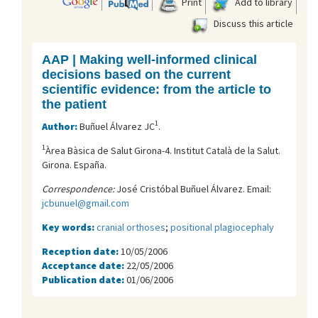
Print
Add to library
Discuss this article
AAP | Making well-informed clinical
decisions based on the current
scientific evidence: from the article to
the patient
1
Author:
Buñuel Álvarez JC
.
1
Àrea Bàsica de Salut Girona-4. Institut Català de la Salut.
Girona. España.
Correspondence:
José Cristóbal Buñuel Álvarez. Email:
jcbunuel@gmail.com
Key words:
cranial orthoses
;
positional plagiocephaly
Reception date:
10/05/2006
Acceptance date:
22/05/2006
Publication date:
01/06/2006