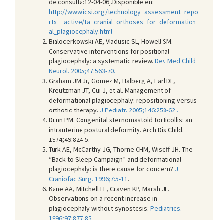
de consulta:12-04-06].Disponible en:
http://www.icsi.org/technology_assessment_repo
rts__active/ta_cranial_orthoses_for_deformation
al_plagiocephaly.html
Bialocerkowski AE, Vladusic SL, Howell SM.
Conservative interventions for positional
plagiocephaly: a systematic review.
Dev Med Child
Neurol. 2005;47:563-70.
Graham JM Jr, Gomez M, Halberg A, Earl DL,
Kreutzman JT, Cui J, et al. Management of
deformational plagiocephaly: repositioning versus
orthotic therapy.
J Pediatr. 2005;146:258-62 .
Dunn PM. Congenital sternomastoid torticollis: an
intrauterine postural deformity. Arch Dis Child.
1974;49:824-5.
Turk AE, McCarthy JG, Thorne CHM, Wisoff JH. The
“Back to Sleep Campaign” and deformational
plagiocephaly: is there cause for concern?
J
Craniofac Surg. 1996;7:5-11
.
Kane AA, Mitchell LE, Craven KP, Marsh JL.
Observations on a recent increase in
plagiocephaly without synostosis.
Pediatrics.
1996;97:877-85
.