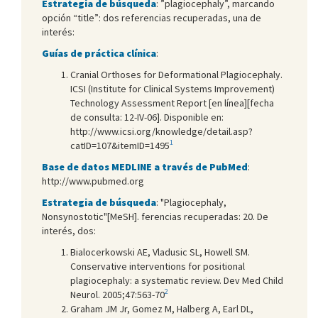
Estrategia de búsqueda
: ”plagiocephaly”, marcando
opción “title”: dos referencias recuperadas, una de
interés:
Guías de práctica clínica
:
Cranial Orthoses for Deformational Plagiocephaly.
ICSI (Institute for Clinical Systems Improvement)
Technology Assessment Report [en línea][fecha
de consulta: 12-IV-06]. Disponible en:
http://www.icsi.org/knowledge/detail.asp?
1
catID=107&itemID=1495
Base de datos MEDLINE a través de PubMed
:
http://www.pubmed.org
Estrategia de búsqueda
: "Plagiocephaly,
Nonsynostotic"[MeSH]. ferencias recuperadas: 20. De
interés, dos:
Bialocerkowski AE, Vladusic SL, Howell SM.
Conservative interventions for positional
plagiocephaly: a systematic review. Dev Med Child
2
Neurol. 2005;47:563-70
Graham JM Jr, Gomez M, Halberg A, Earl DL,