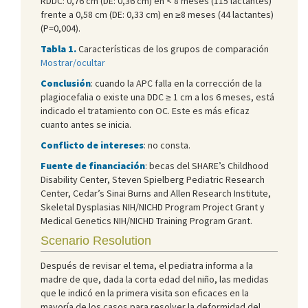
RDDC: 0,76 cm (DE: 0,36 cm) en < 8 meses (115 lactantes)
frente a 0,58 cm (DE: 0,33 cm) en ≥8 meses (44 lactantes)
(P=0,004).
Tabla 1
.
Características de los grupos de comparación
Mostrar/ocultar
Conclusión
: cuando la APC falla en la corrección de la
plagiocefalia o existe una DDC ≥ 1 cm a los 6 meses, está
indicado el tratamiento con OC. Este es más eficaz
cuanto antes se inicia.
Conflicto de intereses
: no consta.
Fuente de financiación
: becas del SHARE’s Childhood
Disability Center, Steven Spielberg Pediatric Research
Center, Cedar’s Sinai Burns and Allen Research Institute,
Skeletal Dysplasias NIH/NICHD Program Project Grant y
Medical Genetics NIH/NICHD Training Program Grant.
Scenario Resolution
Después de revisar el tema, el pediatra informa a la
madre de que, dada la corta edad del niño, las medidas
que le indicó en la primera visita son eficaces en la
mayoría de los casos para resolver la deformidad del