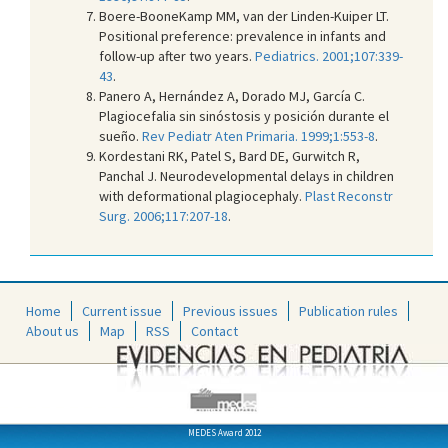
Boere-BooneKamp MM, van der Linden-Kuiper LT.
Positional preference: prevalence in infants and
follow-up after two years.
Pediatrics. 2001;107:339-
43
.
Panero A, Hernández A, Dorado MJ, García C.
Plagiocefalia sin sinóstosis y posición durante el
sueño.
Rev Pediatr Aten Primaria. 1999;1:553-8
.
Kordestani RK, Patel S, Bard DE, Gurwitch R,
Panchal J. Neurodevelopmental delays in children
with deformational plagiocephaly.
Plast Reconstr
Surg. 2006;117:207-18
.
Home
Current issue
Previous issues
Publication rules
About us
Map
RSS
Contact
MEDES Award 2012