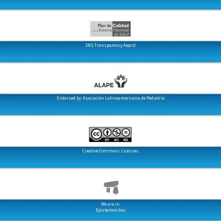
SNS Transparency Award
Endorsed by: Asociación Latinoamericana de Pediatría
Creative Commons Licenses
We are in:
Epistemonikos