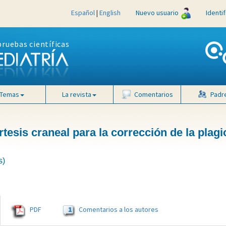
Español
|
English
Nuevo usuario
Identi
pruebas científicas
Temas
La revista
Comentarios
Padr
rtesis craneal para la corrección de la plagi
s)
1
PDF
Comentarios a los autores