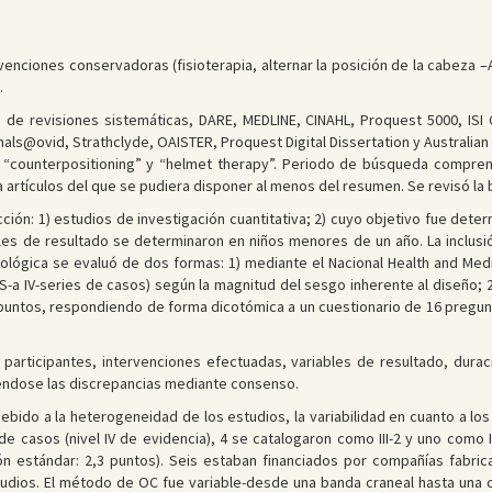
rvenciones conservadoras (fisioterapia, alternar la posición de la cabeza 
.
 de revisiones sistemáticas, DARE, MEDLINE, CINAHL, Proquest 5000, ISI
ls@ovid, Strathclyde, OAISTER, Proquest Digital Dissertation y Australian 
”, “counterpositioning” y “helmet therapy”. Periodo de búsqueda compre
 artículos del que se pudiera disponer al menos del resumen. Se revisó la b
ección: 1) estudios de investigación cuantitativa; 2) cuyo objetivo fue de
iables de resultado se determinaron en niños menores de un año. La inclus
lógica se evaluó de dos formas: 1) mediante el Nacional Health and Medi
-RS-a IV-series de casos) según la magnitud del sesgo inherente al diseño; 
puntos, respondiendo de forma dicotómica a un cuestionario de 16 pregunta
articipantes, intervenciones efectuadas, variables de resultado, duraci
iéndose las discrepancias mediante consenso.
ebido a la heterogeneidad de los estudios, la variabilidad en cuanto a los
 de casos (nivel IV de evidencia), 4 se catalogaron como III-2 y uno como 
ón estándar: 2,3 puntos). Seis estaban financiados por compañías fabri
dios. El método de OC fue variable-desde una banda craneal hasta una cr