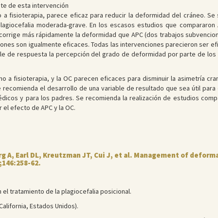
te de esta intervención
 a fisioterapia, parece eficaz para reducir la deformidad del cráneo. Se
 plagiocefalia moderada-grave. En los escasos estudios que compararon 
 corrige más rápidamente la deformidad que APC (dos trabajos subvencio
ones son igualmente eficaces. Todas las intervenciones parecieron ser ef
ble de respuesta la percepción del grado de deformidad por parte de los
 no a fisioterapia, y la OC parecen eficaces para disminuir la asimetría c
e recomienda el desarrollo de una variable de resultado que sea útil para 
médicos y para los padres. Se recomienda la realización de estudios com
 el efecto de APC y la OC.
g A, Earl DL, Kreutzman JT, Cui J, et al. Management of deform
;146:258-62.
 el tratamiento de la plagiocefalia posicional.
California, Estados Unidos).