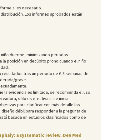
forme si es necesario.
u distribución. Los informes aprobados están
el niño duerme, minimizando periodos
 la posición en decúbito prono cuando el niño
edad.
o resultados tras un periodo de 6-8 semanas de
moderada/grave.
adecuadamente.
e la evidencia es limitada, se recomienda el uso
vadora, sólo es efectiva si se inicia
etivas para clarificar con más detalle los
e diseño débil para responder a la pregunta de
 está basada en estudios clasificados como de
cephaly: a systematic review. Dev Med