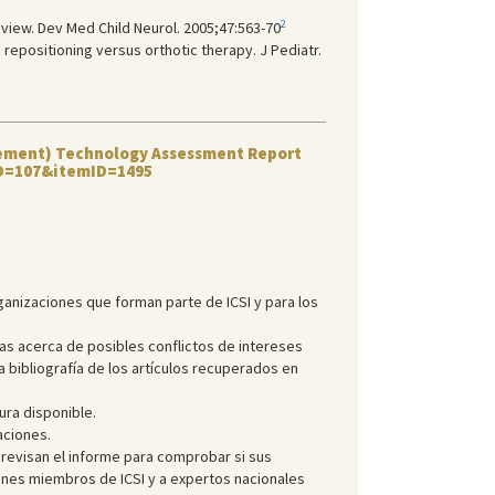
2
eview. Dev Med Child Neurol. 2005;47:563-70
repositioning versus orthotic therapy. J Pediatr.
rovement) Technology Assessment Report
tID=107&itemID=1495
anizaciones que forman parte de ICSI y para los
as acerca de posibles conflictos de intereses
a bibliografía de los artículos recuperados en
ura disponible.
aciones.
revisan el informe para comprobar si sus
iones miembros de ICSI y a expertos nacionales