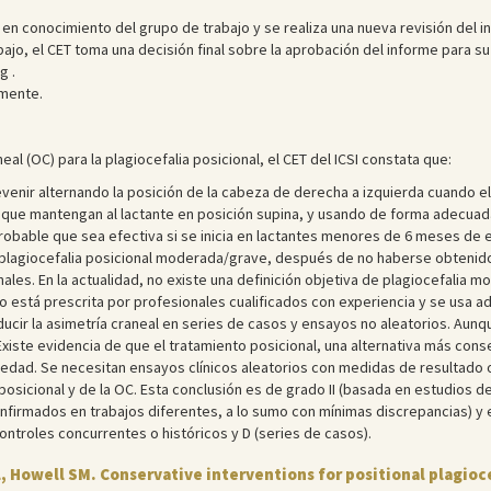
n conocimiento del grupo de trabajo y se realiza una nueva revisión del in
bajo, el CET toma una decisión final sobre la aprobación del informe para s
g .
mente.
neal (OC) para la plagiocefalia posicional, el CET del ICSI constata que:
evenir alternando la posición de la cabeza de derecha a izquierda cuando 
que mantengan al lactante en posición supina, y usando de forma adecuada
robable que sea efectiva si se inicia en lactantes menores de 6 meses de 
n plagiocefalia posicional moderada/grave, después de no haberse obtenid
les. En la actualidad, no existe una definición objetiva de plagiocefalia 
o está prescrita por profesionales cualificados con experiencia y se usa 
ucir la asimetría craneal en series de casos y ensayos no aleatorios. Aunqu
iste evidencia de que el tratamiento posicional, una alternativa más conser
dad. Se necesitan ensayos clínicos aleatorios con medidas de resultado obj
posicional y de la OC. Esta conclusión es de grado II (basada en estudios d
onfirmados en trabajos diferentes, a lo sumo con mínimas discrepancias) y
ontroles concurrentes o históricos y D (series de casos).
L, Howell SM. Conservative interventions for positional plagio