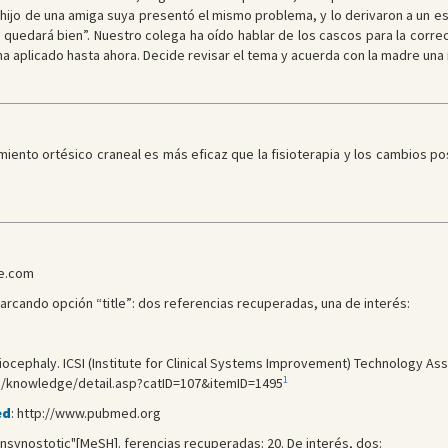
 hijo de una amiga suya presentó el mismo problema, y lo derivaron a un es
quedará bien”. Nuestro colega ha oído hablar de los cascos para la correcc
 aplicado hasta ahora. Decide revisar el tema y acuerda con la madre una 
tamiento ortésico craneal es más eficaz que la fisioterapia y los cambios p
se.com
marcando opción “title”: dos referencias recuperadas, una de interés:
iocephaly. ICSI (Institute for Clinical Systems Improvement) Technology As
1
.org/knowledge/detail.asp?catID=107&itemID=1495
ed
: http://www.pubmed.org
onsynostotic"[MeSH]. ferencias recuperadas: 20. De interés, dos: