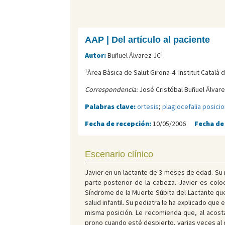
AAP | Del artículo al paciente
1
Autor:
Buñuel Álvarez JC
.
1
Àrea Bàsica de Salut Girona-4. Institut Català d
Correspondencia:
José Cristóbal Buñuel Álvare
Palabras clave:
ortesis
;
plagiocefalia posicio
Fecha de recepción:
10/05/2006
Fecha de
Escenario clínico
Javier en un lactante de 3 meses de edad. Su
parte posterior de la cabeza. Javier es col
Síndrome de la Muerte Súbita del Lactante que
salud infantil. Su pediatra le ha explicado q
misma posición. Le recomienda que, al acosta
prono cuando esté despierto, varias veces al 