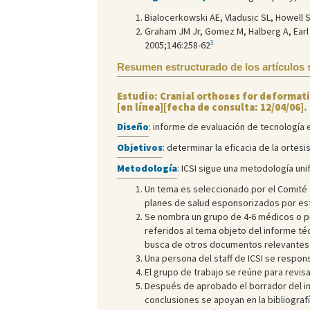
Bialocerkowski AE, Vladusic SL, Howell 
Graham JM Jr, Gomez M, Halberg A, Earl 
3
2005;146:258-62
Resumen estructurado de los artículos 
Estudio: Cranial orthoses for deformat
[en línea][fecha de consulta: 12/04/06
Diseño
: informe de evaluación de tecnología e
Objetivos
: determinar la eficacia de la ortes
Metodología
: ICSI sigue una metodología un
Un tema es seleccionado por el Comité d
planes de salud esponsorizados por es
Se nombra un grupo de 4-6 médicos o pr
referidos al tema objeto del informe téc
busca de otros documentos relevantes
Una persona del staff de ICSI se respons
El grupo de trabajo se reúne para revisa
Después de aprobado el borrador del in
conclusiones se apoyan en la bibliograf