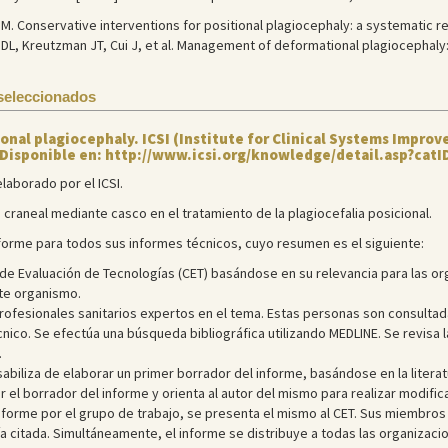
SM. Conservative interventions for positional plagiocephaly: a systematic r
DL, Kreutzman JT, Cui J, et al. Management of deformational plagiocephaly: 
seleccionados
ional plagiocephaly. ICSI (Institute for Clinical Systems Imp
]. Disponible en: http://www.icsi.org/knowledge/detail.asp?ca
laborado por el ICSI.
is craneal mediante casco en el tratamiento de la plagiocefalia posicional.
iforme para todos sus informes técnicos, cuyo resumen es el siguiente:
e Evaluación de Tecnologías (CET) basándose en su relevancia para las org
te organismo.
ofesionales sanitarios expertos en el tema. Estas personas son consultad
nico. Se efectúa una búsqueda bibliográfica utilizando MEDLINE. Se revisa l
.
abiliza de elaborar un primer borrador del informe, basándose en la literat
r el borrador del informe y orienta al autor del mismo para realizar modific
forme por el grupo de trabajo, se presenta el mismo al CET. Sus miembros 
ía citada. Simultáneamente, el informe se distribuye a todas las organizac