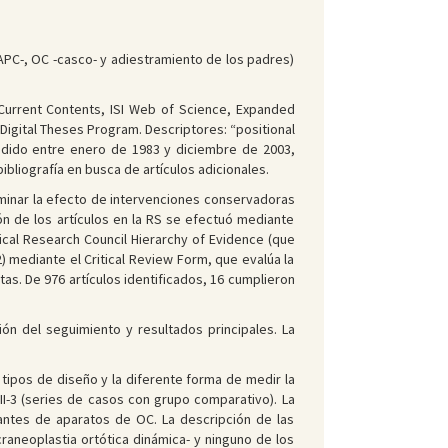
–APC-, OC -casco- y adiestramiento de los padres)
 Current Contents, ISI Web of Science, Expanded
Digital Theses Program. Descriptores: “positional
ndido entre enero de 1983 y diciembre de 2003,
ibliografía en busca de artículos adicionales.
terminar la efecto de intervenciones conservadoras
ión de los artículos en la RS se efectuó mediante
cal Research Council Hierarchy of Evidence (que
2) mediante el Critical Review Form, que evalúa la
s. De 976 artículos identificados, 16 cumplieron
ón del seguimiento y resultados principales. La
 tipos de diseño y la diferente forma de medir la
III-3 (series de casos con grupo comparativo). La
cantes de aparatos de OC. La descripción de las
aneoplastia ortótica dinámica- y ninguno de los