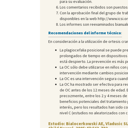
para su evaluación.
Los comentarios recibidos son puestos e
Con la aprobación final del grupo de tra
disponibles en la web http://www.icsi.or
Los informes son reexaminados bianual
Recomendaciones del informe técnico
:
En consideración a la utilización de ortesis cra
La plagiocefalia posicional se puede pr
prolongados de tiempo en dispositivos 
está despierto. La prevención es más p
La OC sólo debe utilizarse en niños co
intervención mediante cambios posiciona
La OC es una intervención segura cuand
La OC ha mostrado ser efectiva para red
de OC antes de los 12 meses de edad. Ex
precozmente, entre los 2 y 4 meses de e
beneficios potenciales del tratamiento 
interés, pero los resultados han sido c
nivel C (estudios no aleatorizados con c
Estudio: Bialocerkowski AE, Vladusic S