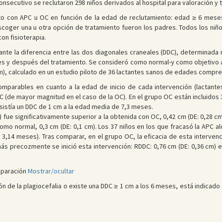
ecutivo se reclutaron 298 niños derivados al hospital para valoración y t
ento con APC u OC en función de la edad de reclutamiento: edad ≥ 6 mes
coger una u otra opción de tratamiento fueron los padres. Todos los niño
on fisioterapia.
nte la diferencia entre las dos diagonales craneales (DDC), determinada
es y después del tratamiento. Se consideró como normal-y como objetivo a
cm), calculado en un estudio piloto de 36 lactantes sanos de edades compr
omparables en cuanto a la edad de inicio de cada intervención (lactant
 (de mayor magnitud en el caso de la OC). En el grupo OC están incluidos 3
sistía un DDC de 1 cm a la edad media de 7,3 meses.
) fue significativamente superior a la obtenida con OC, 0,42 cm (DE: 0,28 cm)
omo normal, 0,3 cm (DE: 0,1 cm). Los 37 niños en los que fracasó la APC a
3,14 meses). Tras comparar, en el grupo OC, la eficacia de esta interven
ás precozmente se inició esta intervención: RDDC: 0,76 cm (DE: 0,36 cm) e
mparación
Mostrar/ocultar
ción de la plagiocefalia o existe una DDC ≥ 1 cm a los 6 meses, está indicad