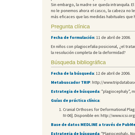
Sin embargo, la madre se queda intranquila. El
no le ponemos ahora el casco, la cabeza no le 
más eficaces que las medidas habituales que ha
Pregunta clínica
Fecha de formulación
: 11 de abril de 2006.
En niños con plagiocefalia posicional, ¿el tra
la resolución completa de la deformidad?
Búsqueda bibliográfica
Fecha de la búsqueda
: 12 de abril de 2006.
Metabuscador TRIP
: http://www.tripdataba
Estrategia de búsqueda
: ”plagiocephaly”, 
Guías de práctica clínica
:
Cranial Orthoses for Deformational Plag
IV-06]. Disponible en: http://www.icsi
Base de datos MEDLINE a través de PubM
Estrategia de búsqueda
: "Plagiocephaly, N