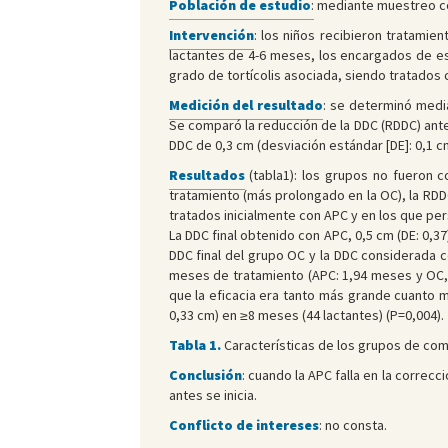
Población de estudio
:
mediante muestreo cons
Intervención
: los niños recibieron tratami
lactantes de 4-6 meses, los encargados de es
grado de tortícolis asociada, siendo tratados c
Medición del resultado
: se determinó media
Se comparó la reducción de la DDC (RDDC) ant
DDC de 0,3 cm (desviación estándar [DE]: 0,1 
Resultados
(tabla1): los grupos no fueron c
tratamiento (más prolongado en la OC), la RDDC
tratados inicialmente con APC y en los que per
La DDC final obtenido con APC, 0,5 cm (DE: 0,37
DDC final del grupo OC y la DDC considerada c
meses de tratamiento (APC: 1,94 meses y OC, 
que la eficacia era tanto más grande cuanto m
0,33 cm) en ≥8 meses (44 lactantes) (P=0,004).
Tabla 1
.
Características de los grupos de co
Conclusión
: cuando la APC falla en la correc
antes se inicia.
Conflicto de intereses
: no consta.