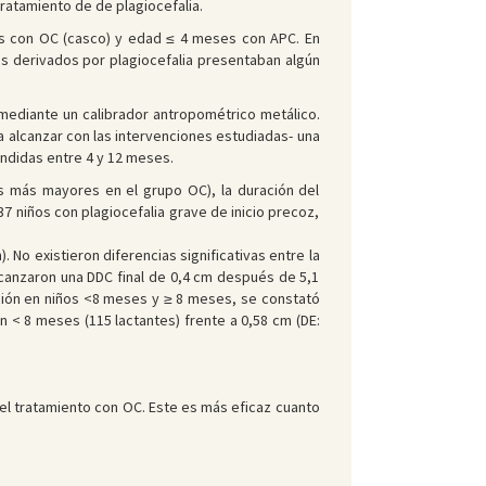
ratamiento de de plagiocefalia.
es con OC (casco) y edad ≤ 4 meses con APC. En
s derivados por plagiocefalia presentaban algún
 mediante un calibrador antropométrico metálico.
 alcanzar con las intervenciones estudiadas- una
endidas entre 4 y 12 meses.
es más mayores en el grupo OC), la duración del
7 niños con plagiocefalia grave de inicio precoz,
. No existieron diferencias significativas entre la
lcanzaron una DDC final de 0,4 cm después de 5,1
ción en niños <8 meses y ≥ 8 meses, se constató
n < 8 meses (115 lactantes) frente a 0,58 cm (DE:
o el tratamiento con OC. Este es más eficaz cuanto