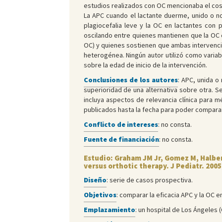
estudios realizados con OC mencionaba el cos
La APC cuando el lactante duerme, unido o no
plagiocefalia leve y la OC en lactantes con
oscilando entre quienes mantienen que la OC
OC) y quienes sostienen que ambas intervenci
heterogénea. Ningún autor utilizó como varia
sobre la edad de inicio de la intervención.
Conclusiones de los autores
: APC, unida o
superioridad de una alternativa sobre otra. S
incluya aspectos de relevancia clínica para 
publicados hasta la fecha para poder comparar
Conflicto de intereses
: no consta.
Fuente de financiación
: no consta.
Estudio: Graham JM Jr, Gomez M, Halber
versus orthotic therapy. J Pediatr. 2005
Diseño
: serie de casos prospectiva.
Objetivos
: comparar la eficacia APC y la OC en
Emplazamiento
: un hospital de Los Ángeles (