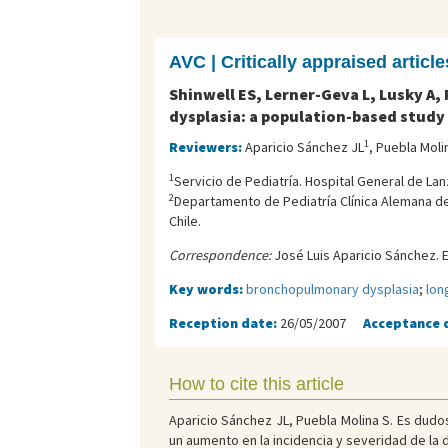
AVC | Critically appraised article
Shinwell ES, Lerner-Geva L, Lusky A
dysplasia: a population-based study 
1
Reviewers:
Aparicio Sánchez JL
, Puebla Moli
1
Servicio de Pediatría. Hospital General de Lan
2
Departamento de Pediatrí­a Clí­nica Alemana de
Chile.
Correspondence:
José Luis Aparicio Sánchez. E
Key words:
bronchopulmonary dysplasia
;
lon
Reception date:
26/05/2007
Acceptance 
How to cite this article
Aparicio Sánchez JL, Puebla Molina S. Es dudo
un aumento en la incidencia y severidad de la d