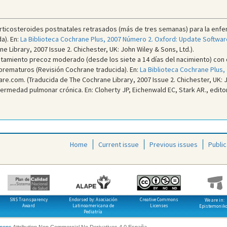
Corticosteroides postnatales retrasados (más de tres semanas) para la enf
a). En:
La Biblioteca Cochrane Plus, 2007 Número 2. Oxford: Update Softwar
 Library, 2007 Issue 2. Chichester, UK: John Wiley & Sons, Ltd.).
ratamiento precoz moderado (desde los siete a 14 días del nacimiento) con
prematuros (Revisión Cochrane traducida). En:
La Biblioteca Cochrane Plus,
e.com. (Traducida de The Cochrane Library, 2007 Issue 2. Chichester, UK: J
rmedad pulmonar crónica. En: Cloherty JP, Eichenwald EC, Stark AR., edito
Home
Current issue
Previous issues
Public
SNS Transparency
Endorsed by: Asociación
Creative Commons
We are in:
Award
Latinoamericana de
Licenses
Epistemonik
Pediatría