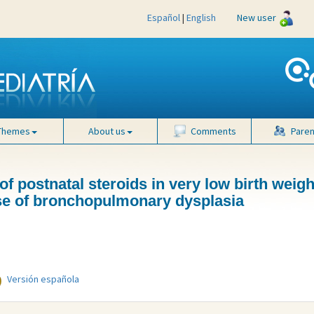
Español
|
English
New user
Themes
About us
Comments
Paren
 of postnatal steroids in very low birth weigh
ase of bronchopulmonary dysplasia
Versión española