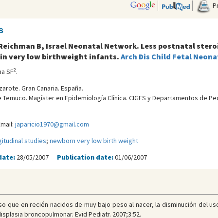
Pr
s
, Reichman B, Israel Neonatal Network. Less postnatal st
in very low birthweight infants.
Arch Dis Child Fetal Neona
2
na SF
.
zarote. Gran Canaria. España.
 Temuco. Magí­ster en Epidemiologí­a Clí­nica. CIGES y Departamentos de Pedia
mail:
japaricio1970@gmail.com
gitudinal studies
;
newborn very low birth weight
date:
28/05/2007
Publication date:
01/06/2007
so que en recién nacidos de muy bajo peso al nacer, la disminución del us
isplasia broncopulmonar. Evid Pediatr. 2007;3:52.