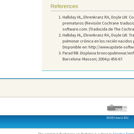
References
Halliday HL, Ehrenkranz RA, Doyle LW. 
prematuros (Revisión Cochrane traducid
software.com. (Traducida de The Cochrane
Halliday HL, Ehrenkranz RA, Doyle LW. T
pulmonar crónica en los recién nacidos 
Disponible en: http://www.update-softwar
Parad RB. Displasia broncopulmonar/enfe
Barcelona: Masson; 2004.p.456-67.
MEDES Award 2012