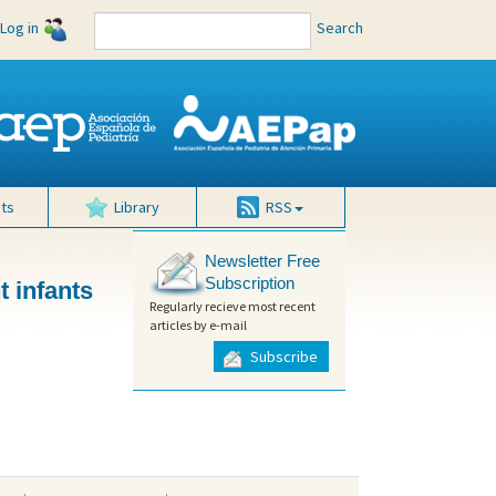
Log in
Search
ts
Library
RSS
Newsletter Free
Subscription
t infants
Regularly recieve most recent
articles by e-mail
Subscribe