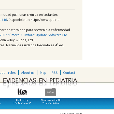
ermedad pulmonar crónica en lactantes
e Ltd
. Disponible en: http://www.update-
 corticosteroides para prevenir la enfermedad
 2007 Número 2. Oxford: Update Software Ltd.
ohn Wiley & Sons, Ltd.).
res. Manual de Cuidados Neonatales 4ª ed.
ation rules
About us
Map
RSS
Contact
Platform by:
We adhere to the All
Lúa Ediciones 3.0
Trials initiative
os