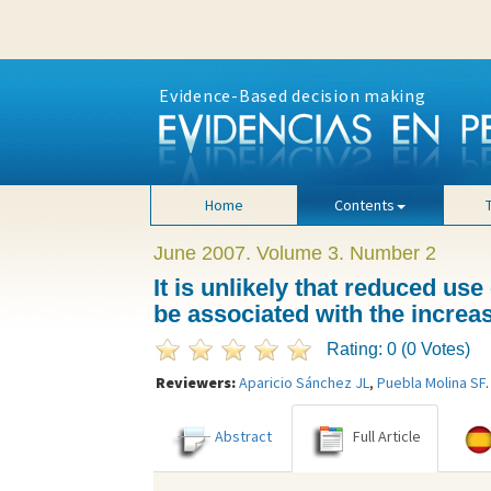
Evidence-Based decision making
Home
Contents
June 2007. Volume 3. Number 2
It is unlikely that reduced use
be associated with the incre
Rating: 0 (0 Votes)
Reviewers:
Aparicio Sánchez JL
,
Puebla Molina SF
.
Abstract
Full Article