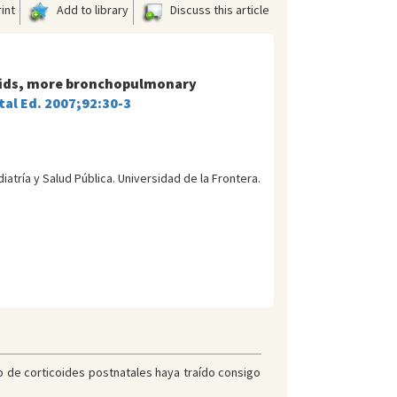
int
Add to library
Discuss this article
eroids, more bronchopulmonary
tal Ed. 2007;92:30-3
trí­a y Salud Pública. Universidad de la Frontera.
o de corticoides postnatales haya traído consigo