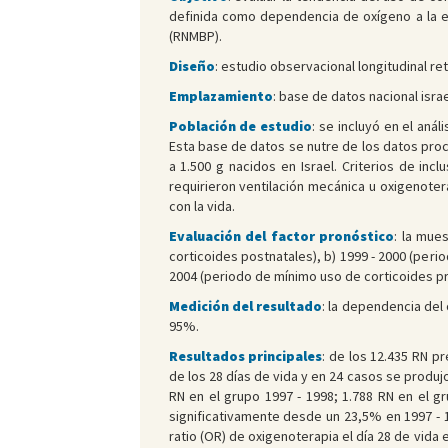
definida como dependencia de oxígeno a la e
(RNMBP).
Diseño
: estudio observacional longitudinal re
Emplazamiento
: base de datos nacional isra
Población de estudio
: se incluyó en el aná
Esta base de datos se nutre de los datos proc
a 1.500 g nacidos en Israel. Criterios de in
requirieron ventilación mecánica u oxigenoter
con la vida.
Evaluación del factor pronóstico
: la mue
corticoides postnatales), b) 1999 - 2000 (peri
2004 (periodo de mínimo uso de corticoides pr
Medición del resultado
: la dependencia del
95%.
Resultados principales
: de los 12.435 RN pr
de los 28 días de vida y en 24 casos se produjo
RN en el grupo 1997 - 1998; 1.788 RN en el gr
significativamente desde un 23,5% en 1997 - 1
ratio (OR) de oxigenoterapia el día 28 de vida 