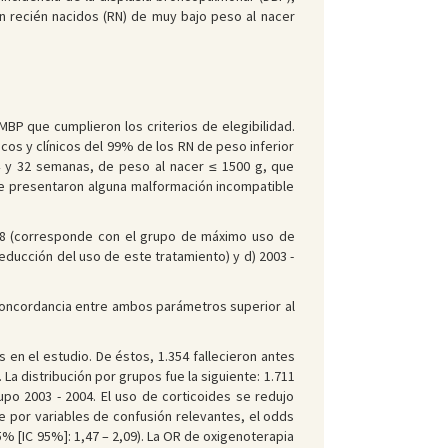
n recién nacidos (RN) de muy bajo peso al nacer
NMBP que cumplieron los criterios de elegibilidad.
os y clínicos del 99% de los RN de peso inferior
24 y 32 semanas, de peso al nacer ≤ 1500 g, que
 que presentaron alguna malformación incompatible
1998 (corresponde con el grupo de máximo uso de
educción del uso de este tratamiento) y d) 2003 -
 concordancia entre ambos parámetros superior al
s en el estudio. De éstos, 1.354 fallecieron antes
La distribución por grupos fue la siguiente: 1.711
upo 2003 - 2004. El uso de corticoides se redujo
e por variables de confusión relevantes, el odds
5% [IC 95%]: 1,47 – 2,09). La OR de oxigenoterapia