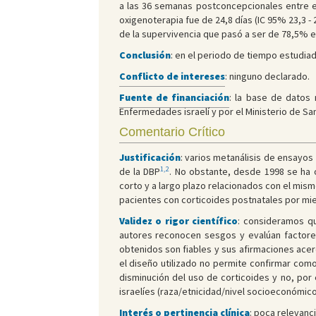
a las 36 semanas postconcepcionales entre es
oxigenoterapia fue de 24,8 días (IC 95% 23,3 - 
de la supervivencia que pasó a ser de 78,5% en
Conclusión
: en el periodo de tiempo estudiad
Conflicto de intereses
: ninguno declarado.
Fuente de financiación
: la base de datos 
Enfermedades israelí y por el Ministerio de San
Comentario Crítico
Justificación
: varios metanálisis de ensayos
1,2
de la DBP
. No obstante, desde 1998 se ha
corto y a largo plazo relacionados con el mis
pacientes con corticoides postnatales por mi
Validez o rigor científico
: consideramos qu
autores reconocen sesgos y evalúan factores
obtenidos son fiables y sus afirmaciones acer
el diseño utilizado no permite confirmar com
disminución del uso de corticoides y no, por
israelíes (raza/etnicidad/nivel socioeconómico
Interés o pertinencia clínica
: poca relevanc