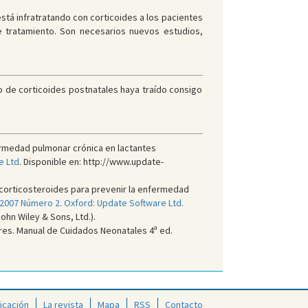
 está infratratando con corticoides a los pacientes
 tratamiento. Son necesarios nuevos estudios,
o de corticoides postnatales haya traído consigo
ermedad pulmonar crónica en lactantes
e Ltd
. Disponible en: http://www.update-
 corticosteroides para prevenir la enfermedad
 2007 Número 2. Oxford: Update Software Ltd.
ohn Wiley & Sons, Ltd.).
res. Manual de Cuidados Neonatales 4ª ed.
icación
La revista
Mapa
RSS
Contacto