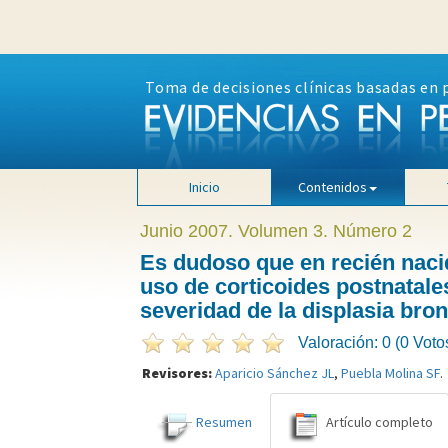
Toma de decisiones clínicas basadas en 
Inicio
Contenidos
Junio 2007. Volumen 3. Número 2
Es dudoso que en recién naci
uso de corticoides postnatale
severidad de la displasia br
Valoración: 0 (0 Voto
Revisores:
Aparicio Sánchez JL
,
Puebla Molina SF
.
Resumen
Artículo completo