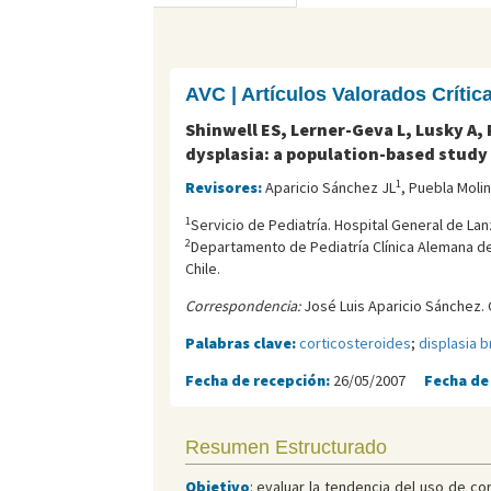
AVC | Artículos Valorados Críti
Shinwell ES, Lerner-Geva L, Lusky A
dysplasia: a population-based study 
1
Revisores:
Aparicio Sánchez JL
, Puebla Moli
1
Servicio de Pediatría. Hospital General de Lan
2
Departamento de Pediatrí­a Clí­nica Alemana de
Chile.
Correspondencia:
José Luis Aparicio Sánchez. 
Palabras clave:
corticosteroides
;
displasia 
Fecha de recepción:
26/05/2007
Fecha de
Resumen Estructurado
Objetivo
: evaluar la tendencia del uso de co