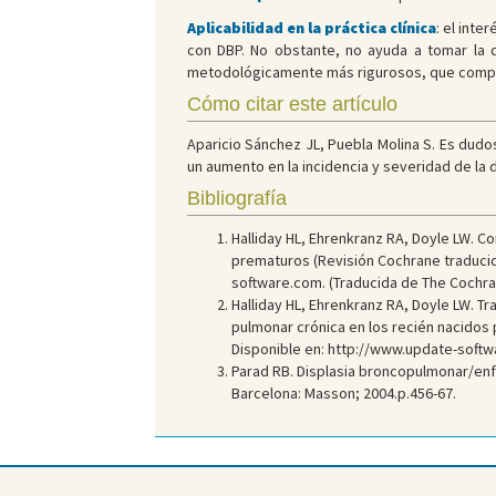
Aplicabilidad en la práctica clínica
: el inte
con DBP. No obstante, no ayuda a tomar la
metodológicamente más rigurosos, que compare
Cómo citar este artículo
Aparicio Sánchez JL, Puebla Molina S. Es dudo
un aumento en la incidencia y severidad de la d
Bibliografía
Halliday HL, Ehrenkranz RA, Doyle LW. 
prematuros (Revisión Cochrane traducid
software.com. (Traducida de The Cochrane
Halliday HL, Ehrenkranz RA, Doyle LW. T
pulmonar crónica en los recién nacidos 
Disponible en: http://www.update-softwar
Parad RB. Displasia broncopulmonar/enfe
Barcelona: Masson; 2004.p.456-67.