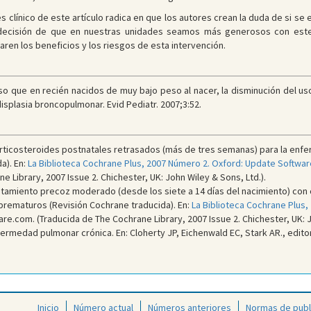
rés clínico de este artículo radica en que los autores crean la duda de si se
 decisión de que en nuestras unidades seamos más generosos con este
n los beneficios y los riesgos de esta intervención.
so que en recién nacidos de muy bajo peso al nacer, la disminución del us
isplasia broncopulmonar. Evid Pediatr. 2007;3:52.
Corticosteroides postnatales retrasados (más de tres semanas) para la enf
a). En:
La Biblioteca Cochrane Plus, 2007 Número 2. Oxford: Update Softwar
 Library, 2007 Issue 2. Chichester, UK: John Wiley & Sons, Ltd.).
ratamiento precoz moderado (desde los siete a 14 días del nacimiento) con
prematuros (Revisión Cochrane traducida). En:
La Biblioteca Cochrane Plus,
e.com. (Traducida de The Cochrane Library, 2007 Issue 2. Chichester, UK: J
rmedad pulmonar crónica. En: Cloherty JP, Eichenwald EC, Stark AR., edito
Inicio
Número actual
Números anteriores
Normas de publ