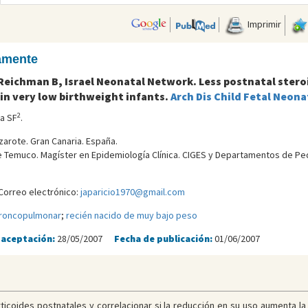
Imprimir
camente
, Reichman B, Israel Neonatal Network. Less postnatal st
in very low birthweight infants.
Arch Dis Child Fetal Neona
2
na SF
.
zarote. Gran Canaria. España.
 Temuco. Magí­ster en Epidemiologí­a Clí­nica. CIGES y Departamentos de Pedia
Correo electrónico:
japaricio1970@gmail.com
broncopulmonar
;
recién nacido de muy bajo peso
 aceptación:
28/05/2007
Fecha de publicación:
01/06/2007
rticoides postnatales y correlacionar si la reducción en su uso aumenta la