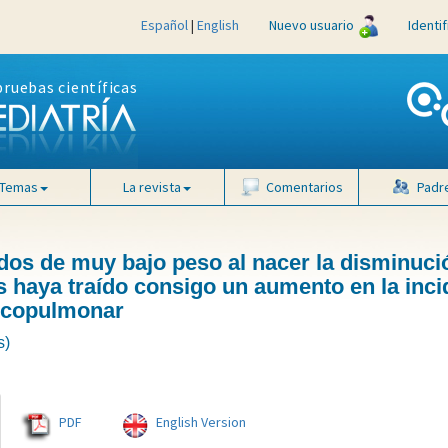
Español
|
English
Nuevo usuario
Identi
pruebas científicas
Temas
La revista
Comentarios
Padr
dos de muy bajo peso al nacer la disminuci
s haya traído consigo un aumento en la inci
oncopulmonar
s)
PDF
English Version