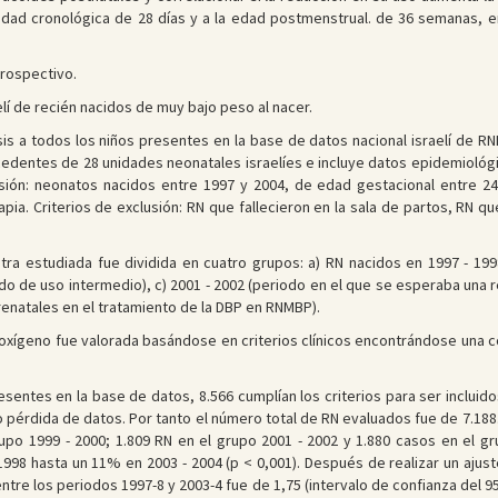
dad cronológica de 28 días y a la edad postmenstrual. de 36 semanas, e
trospectivo.
elí de recién nacidos de muy bajo peso al nacer.
lisis a todos los niños presentes en la base de datos nacional israelí de R
edentes de 28 unidades neonatales israelíes e incluye datos epidemiológic
clusión: neonatos nacidos entre 1997 y 2004, de edad gestacional entre 
apia. Criterios de exclusión: RN que fallecieron en la sala de partos, RN
stra estudiada fue dividida en cuatro grupos: a) RN nacidos en 1997 - 
odo de uso intermedio), c) 2001 - 2002 (periodo en el que se esperaba una r
enatales en el tratamiento de la DBP en RNMBP).
 oxígeno fue valorada basándose en criterios clínicos encontrándose una
esentes en la base de datos, 8.566 cumplían los criterios para ser incluido
 pérdida de datos. Por tanto el número total de RN evaluados fue de 7.188. 
upo 1999 - 2000; 1.809 RN en el grupo 2001 - 2002 y 1.880 casos en el gr
998 hasta un 11% en 2003 - 2004 (p < 0,001). Después de realizar un ajust
entre los periodos 1997-8 y 2003-4 fue de 1,75 (intervalo de confianza del 9