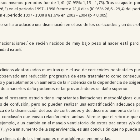
os mismos periodos fue de 1,41 (IC 95%: 1,15 - 1,73). Tras su ajuste por
26,3) en el periodo 1997 - 1998 frente a 28,0 días (IC 95% 26,6 - 29,4) del 
 el periodo 1997 - 1998 a 81,6% en 2003 - 2004 (p < 0,005).
o se ha producido una disminución en el uso de los corticoides y un discre
nacional israelí de recién nacidos de muy bajo peso al nacer está parc
idad israelí.
 clínicos aleatorizados muestran que el uso de corticoides postnatales pu
 observado una reducción progresiva de este tratamiento como consecue
mo y paralelamente un aumento de la incidencia de la dependencia de oxígen
edo a hacerles daño podamos estar provocándoles un daño superior.
e el presente estudio tiene importantes limitaciones metodológicas que
 de confusión, pero no pueden realizar una estratificación adecuada po
ca de la disminución del uso de corticoides y del discreto aumento de la 
o conclusión que exista relación entre ambas. Afirmar que el rebrote que
 ejemplo, a un cambio en el manejo ventilatorio de estos pacientes y/o d
3
)
, y/o a un aumento de la supervivencia, es una conclusión que no puede s
ia clínica, dado las limitaciones metodológicas encontradas.