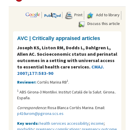
Print
Add to library
Discuss this article
AVC | Critically appraised articles
Joseph KS, Liston RM, Dodds L, Dahlgren L,
Allen AC. Socioeconomic status and perinatal
outcomes in a setting with universal access
to essential health care services.
CMAJ.
2007;177:583-90
1
Reviewer:
Cortés Marina RB
.
1
ABS Girona-3 Montilivi. Institut Catalá de la Salut. Girona..
España.
Correspondence:
Rosa Blanca Cortés Marina. Email:
p416urom@pgirona.scs.es
Key words:
health services accessibility
;
income
;
morbidity
;
pregnancy complications
;
pregnancy outcome