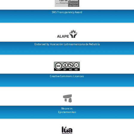
SNS Transparency Award
Endorsed by: Asociación Latinoamericana de Pediatría
Creative Commons Licenses
We are in:
Epistemonikos