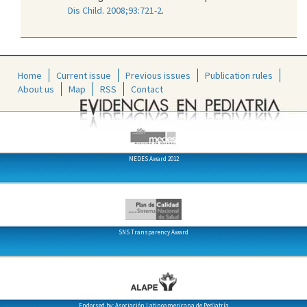
Dis Child. 2008;93:721-2
.
Home
Current issue
Previous issues
Publication rules
About us
Map
RSS
Contact
MEDES Award 2012
SNS Transparency Award
Endorsed by: Asociación Latinoamericana de Pediatría