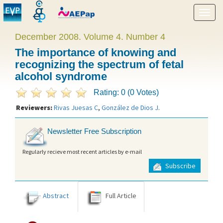
Show
menu
December 2008. Volume 4. Number 4
The importance of knowing and
recognizing the spectrum of fetal
alcohol syndrome
Rating: 0 (0 Votes)
Reviewers:
Rivas Juesas C
,
González de Dios J
.
Newsletter Free Subscription
Regularly recieve most recent articles by e-mail
Subscribe
Abstract
Full Article