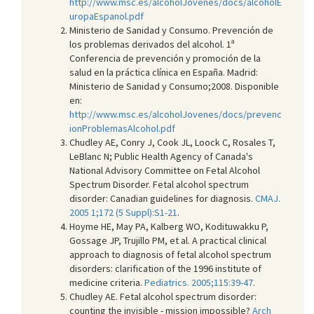
http://www.msc.es/alcoholJovenes/docs/alcoholE
uropaEspanol.pdf
Ministerio de Sanidad y Consumo. Prevención de
los problemas derivados del alcohol. 1ª
Conferencia de prevención y promoción de la
salud en la práctica clínica en España. Madrid:
Ministerio de Sanidad y Consumo;2008. Disponible
en:
http://www.msc.es/alcoholJovenes/docs/prevenc
ionProblemasAlcohol.pdf
Chudley AE, Conry J, Cook JL, Loock C, Rosales T,
LeBlanc N; Public Health Agency of Canada's
National Advisory Committee on Fetal Alcohol
Spectrum Disorder. Fetal alcohol spectrum
disorder: Canadian guidelines for diagnosis.
CMAJ.
2005 1;172 (5 Suppl):S1-21
.
Hoyme HE, May PA, Kalberg WO, Kodituwakku P,
Gossage JP, Trujillo PM, et al. A practical clinical
approach to diagnosis of fetal alcohol spectrum
disorders: clarification of the 1996 institute of
medicine criteria.
Pediatrics. 2005;115:39-47
.
Chudley AE. Fetal alcohol spectrum disorder:
counting the invisible - mission impossible?
Arch