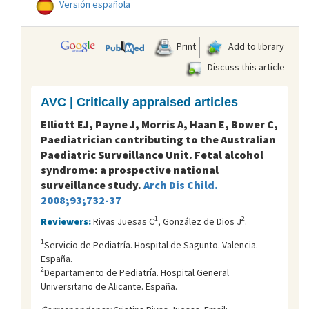
Versión española
Print
Add to library
Discuss this article
AVC | Critically appraised articles
Elliott EJ, Payne J, Morris A, Haan E, Bower C,
Paediatrician contributing to the Australian
Paediatric Surveillance Unit. Fetal alcohol
syndrome: a prospective national
surveillance study.
Arch Dis Child.
2008;93;732-37
1
2
Reviewers:
Rivas Juesas C
, González de Dios J
.
1
Servicio de Pediatría. Hospital de Sagunto. Valencia.
España.
2
Departamento de Pediatría. Hospital General
Universitario de Alicante. España.