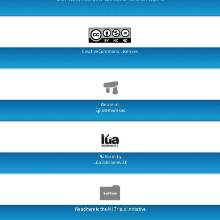
Creative Commons Licenses
We are in:
Epistemonikos
Platform by:
Lúa Ediciones 3.0
We adhere to the All Trials initiative