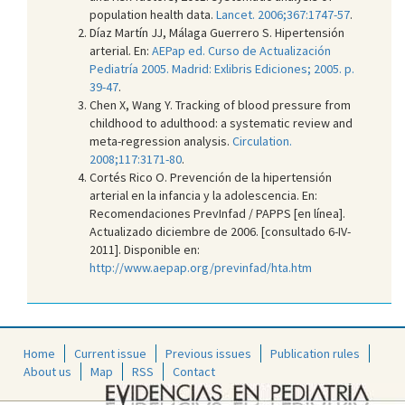
population health data.
Lancet. 2006;367:1747-57
.
Díaz Martín JJ, Málaga Guerrero S. Hipertensión
arterial. En:
AEPap ed. Curso de Actualización
Pediatría 2005. Madrid: Exlibris Ediciones; 2005. p.
39-47
.
Chen X, Wang Y. Tracking of blood pressure from
childhood to adulthood: a systematic review and
meta-regression analysis.
Circulation.
2008;117:3171-80
.
Cortés Rico O. Prevención de la hipertensión
arterial en la infancia y la adolescencia. En:
Recomendaciones PrevInfad / PAPPS [en línea].
Actualizado diciembre de 2006. [consultado 6-IV-
2011]. Disponible en:
http://www.aepap.org/previnfad/hta.htm
Home
Current issue
Previous issues
Publication rules
About us
Map
RSS
Contact