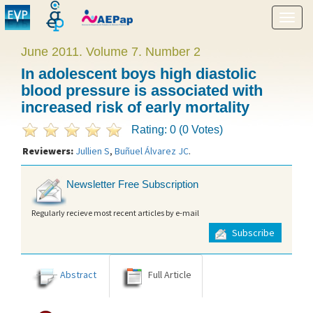
Show
menu
June 2011. Volume 7. Number 2
In adolescent boys high diastolic
blood pressure is associated with
increased risk of early mortality
Rating: 0 (0 Votes)
Reviewers:
Jullien S
,
Buñuel Álvarez JC
.
Newsletter Free Subscription
Regularly recieve most recent articles by e-mail
Subscribe
Abstract
Full Article