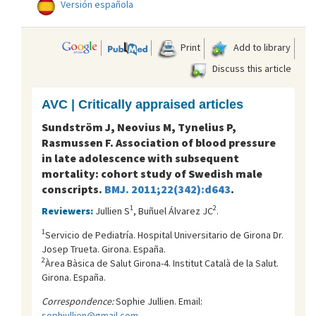
Versión española
Print
Add to library
Discuss this article
AVC | Critically appraised articles
Sundström J, Neovius M, Tynelius P,
Rasmussen F. Association of blood pressure
in late adolescence with subsequent
mortality: cohort study of Swedish male
conscripts.
BMJ. 2011;22(342):d643
.
1
2
Reviewers:
Jullien S
, Buñuel Álvarez JC
.
1
Servicio de Pediatría. Hospital Universitario de Girona Dr.
Josep Trueta. Girona. España.
2
Àrea Bàsica de Salut Girona-4. Institut Català de la Salut.
Girona. España.
Correspondence:
Sophie Jullien. Email:
sophjullien@gmail.com