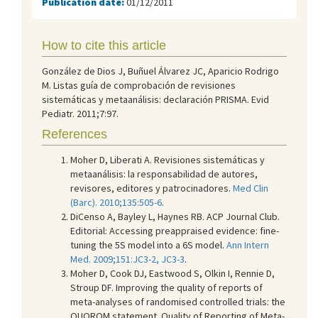
Publication date:
01/12/2011
How to cite this article
González de Dios J, Buñuel Álvarez JC, Aparicio Rodrigo
M. Listas guía de comprobación de revisiones
sistemáticas y metaanálisis: declaración PRISMA. Evid
Pediatr. 2011;7:97.
References
Moher D, Liberati A. Revisiones sistemáticas y
metaanálisis: la responsabilidad de autores,
revisores, editores y patrocinadores.
Med Clin
(Barc). 2010;135:505-6
.
DiCenso A, Bayley L, Haynes RB. ACP Journal Club.
Editorial: Accessing preappraised evidence: fine-
tuning the 5S model into a 6S model.
Ann Intern
Med. 2009;151:JC3-2, JC3-3
.
Moher D, Cook DJ, Eastwood S, Olkin I, Rennie D,
Stroup DF. Improving the quality of reports of
meta-analyses of randomised controlled trials: the
QUOROM statement. Quality of Reporting of Meta-