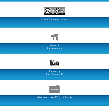
Creative Commons Licenses
We are in:
Epistemonikos
Platform by:
Lúa Ediciones 3.0
We adhere to the All Trials initiative