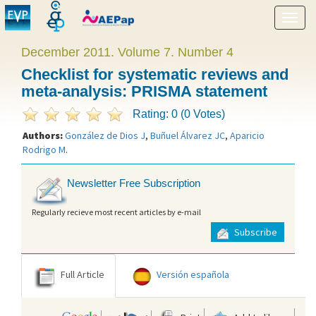
Show
menu
December 2011. Volume 7. Number 4
Checklist for systematic reviews and
meta-analysis: PRISMA statement
Rating: 0 (0 Votes)
Authors:
González de Dios J
,
Buñuel Álvarez JC
,
Aparicio
Rodrigo M
.
Newsletter Free Subscription
Regularly recieve most recent articles by e-mail
Subscribe
Full Article
Versión española