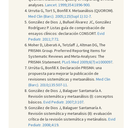
analyses.
Lancet. 1999;354:1896-900
.
Urrutia G, Tort S, Bonfill X. Metaanálisis (QUOROM).
Med Clin (Barc). 2005;125(Supl 1):32-7
.
González de Dios J, Buñuel Álvarez JC, González
Rodríguez P. Listas guía de comprobación de
ensayos clínicos: declaración CONSORT.
Evid
Pediatr. 2011;7:72
.
Moher D, Liberati A, Tetzlaff J, Altman DG, The
PRISMA Group. Preferred Reporting Items for
Systematic Reviews and Meta-Analyses: The
PRISMA Statement.
PLoS Med 2009;6(7):e1000097
.
Urrútia G, Bonfill X. Declaración PRISMA: una
propuesta para mejorar la publicación de
revisiones sistemáticas y metaanálisis.
Med Clin
(Barc). 2010;135:507-11
.
González de Dios J, Balaguer Santamaría A.
Revisión sistemática y metaanálisis (I): conceptos
básicos.
Evid Pediatr. 2007;3:107
.
González de Dios J, Balaguer Santamaría A.
Revisión sistemática y metanalisis (II): evaluación
crítica de la revisión sistemática y metánalisis.
Evid
Pediatr. 2008;4:19
.