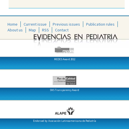
Home
Current issue
Previous issues
Publication rules
About us
Map
RSS
Contact
MEDES Award 2012
SNS Transparency Award
Endorsed by: Asociación Latinoamericana de Pediatría