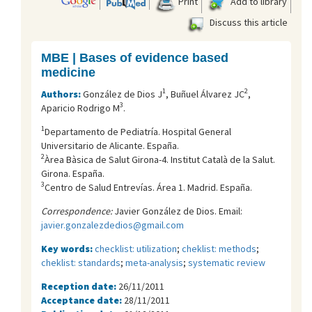
Print
Add to library
Discuss this article
MBE | Bases of evidence based
medicine
1
2
Authors:
González de Dios J
, Buñuel Álvarez JC
,
3
Aparicio Rodrigo M
.
1
Departamento de Pediatría. Hospital General
Universitario de Alicante. España.
2
Àrea Bàsica de Salut Girona-4. Institut Català de la Salut.
Girona. España.
3
Centro de Salud Entreví­as. Área 1. Madrid. España.
Correspondence:
Javier González de Dios. Email:
javier.gonzalezdedios@gmail.com
Key words:
checklist: utilization
;
cheklist: methods
;
cheklist: standards
;
meta-analysis
;
systematic review
Reception date:
26/11/2011
Acceptance date:
28/11/2011