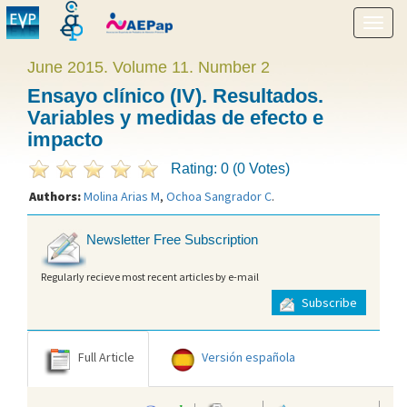
Show
menu
June 2015. Volume 11. Number 2
Ensayo clínico (IV). Resultados.
Variables y medidas de efecto e
impacto
Rating: 0 (0 Votes)
Authors:
Molina Arias M
,
Ochoa Sangrador C
.
Newsletter Free Subscription
Regularly recieve most recent articles by e-mail
Subscribe
Full Article
Versión española