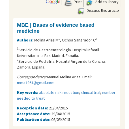
Print
Add to library
Discuss this article
MBE | Bases of evidence based
medicine
1
2
Authors:
Molina Arias M
, Ochoa Sangrador C
.
1
Servicio de Gastroenterología. Hospital Infantil
Universitario La Paz. Madrid. España.
2
Servicio de Pediatría. Hospital Virgen de la Concha.
Zamora. España.
Correspondence:
Manuel Molina Arias. Email:
mma1961@gmail.com
Key words:
absolute risk reduction
;
clinical trial
;
number
needed to treat
Reception date:
21/04/2015
Acceptance date:
29/04/2015
Publication date:
06/05/2015