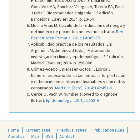
Procedimientos descriptivos. En: Martínez-
González MA, Sánchez-Villegas A, Toledo EA, Faulín
J (eds.). Bioestadística amigable. 3.ª edición.
Barcelona: Elsevier; 2014. p. 13-64.
Molina Arias M. Cálculo de la reducción del riesgo y
del número de pacientes necesarios a tratar.
Rev
Pediatr Aten Primaria. 2012;14:369-72.
Aplicabilidad práctica de los resultados. En:
Argimón JM, Jiménez J (eds.). Métodos de
investigación clínica y epidemiológica. 3.ª edición.
Madrid: Elsevier; 2004. p. 296-306.
Gómez-Acebo I, Dierssen-Sotos T, Llorca J.
Número necesario de tratamientos: interpretación
y estimación en análisis multivariables y con datos
censurados.
Med Clin (Barc). 2014;142:451-6.
Gerke O, Vach W. Number allowed to diagnose
(letter).
Epidemiology. 2014;25:158-9.
Home
Current issue
Previous issues
Publication rules
About us
Map
RSS
Contact