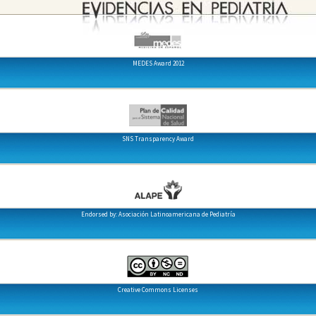
MEDES Award 2012
SNS Transparency Award
Endorsed by: Asociación Latinoamericana de Pediatría
Creative Commons Licenses