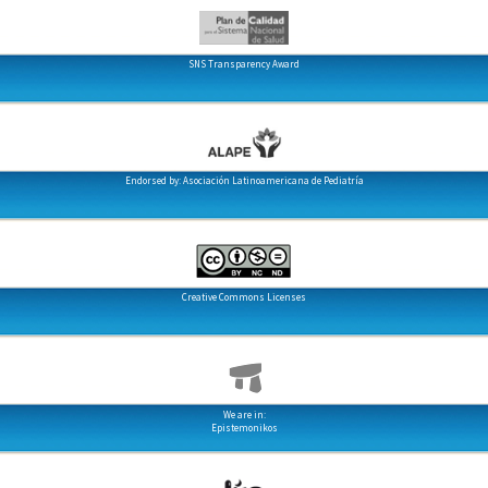
SNS Transparency Award
Endorsed by: Asociación Latinoamericana de Pediatría
Creative Commons Licenses
We are in:
Epistemonikos