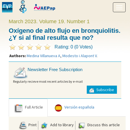
Show
menu
March 2023. Volume 19. Number 1
Oxígeno de alto flujo en bronquiolitis.
¿Y si al final resulta que no?
Rating: 0 (0 Votes)
Authors:
Medina Villanueva A
,
Modesto i Alapont V
.
Newsletter Free Subscription
Regularly recieve most recent articles by e-mail
Subscribe
Full Article
Versión española
Print
Add to library
Discuss this article