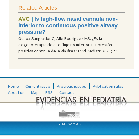
Related Articles
AVC
|
Is high-flow nasal cannula non-
inferior to continuous positive airway
pressure?
Ochoa Sangrador C, Albi Rodríguez MS. ¿Es la
oxigenoterapia de alto flujo no inferior a la presión
positiva continua de la vía área? Evid Pediatr. 2023;19:5.
Home
Current issue
Previous issues
Publication rules
About us
Map
RSS
Contact
MEDES Award 2012