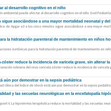
 al desarrollo cognitivo en el niño
 ambiental puede afectar al desarrollo cognitivo en el niño. Evid Pediatría.
s sigue asociándose a una mayor mortalidad neonatal y del 
dice de Apgar ≤3 a los cinco minutos sigue asociándose a una mayor mortal
ara la hidratación parenteral de mantenimiento en niños hos
luciones isotónicas para la hidratación parenteral de mantenimiento en niño
-zóster reduce la incidencia de varicela grave, sin alterar l
unación rutinaria del virus varicela-zóster reduce la incidencia de varicela 
stá aún por demostrar en la sepsis pediátrica
dad clínica del índice de shock está aún por demostrar en la sepsis pediátric
alidad y las secuelas neurológicas en la encefalopatía hipó
apont V. La hipotermia terapéutica reduce la mortalidad y las secuelas neur