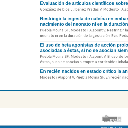
Evaluación de artículos científicos sobr
González de Dios J, Ibáñez Pradas V, Modesto i Alapo
Restringir la ingesta de cafeína en emba
nacimiento del neonato ni en la duración
Puebla Molina SF, Modesto i Alapont V. Restringir
neonato ni en la duración de la gestación. Evid Pedia
El uso de beta agonistas de acción pro
asociadas a éstas, si no se asocian siem
Puebla Molina SF, Modesto i Alapont V. El uso de
éstas, si no se asocian siempre a corticoides inhala
En recién nacidos en estado crítico la an
Modesto i Alapont V, Puebla Molina SF. En recién nac
Premio MEDES 2012