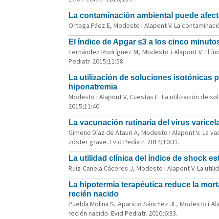
La contaminación ambiental puede afectar
Ortega Páez E, Modesto i Alapont V. La contaminación
El índice de Apgar ≤3 a los cinco minuto
Fernández Rodríguez M, Modesto i Alapont V. El ín
Pediatr. 2015;11:58.
La utilización de soluciones isotónicas p
hiponatremia
Modesto i Alapont V, Cuestas E. La utilización de so
2015;11:40.
La vacunación rutinaria del virus varicela
Gimeno Díaz de Atauri A, Modesto i Alapont V. La vac
zóster grave. Evid Pediatr. 2014;10:31.
La utilidad clínica del índice de shock e
Ruiz-Canela Cáceres J, Modesto i Alapont V. La utili
La hipotermia terapéutica reduce la mort
recién nacido
Puebla Molina S, Aparicio Sánchez JL, Modesto i Al
recién nacido. Evid Pediatr. 2010;6:33.