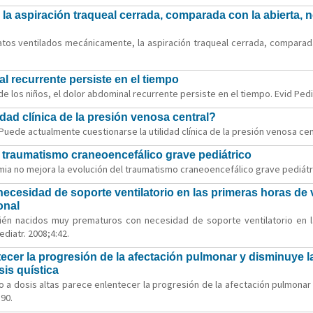
a aspiración traqueal cerrada, comparada con la abierta,
atos ventilados mecánicamente, la aspiración traqueal cerrada, comparad
l recurrente persiste en el tiempo
e los niños, el dolor abdominal recurrente persiste en el tiempo. Evid Pedia
dad clínica de la presión venosa central?
uede actualmente cuestionarse la utilidad clínica de la presión venosa cent
l traumatismo craneoencefálico grave pediátrico
mia no mejora la evolución del traumatismo craneoencefálico grave pediátric
cesidad de soporte ventilatorio en las primeras horas de v
onal
ién nacidos muy prematuros con necesidad de soporte ventilatorio en l
ediatr. 2008;4:42.
tecer la progresión de la afectación pulmonar y disminuye l
sis quística
no a dosis altas parece enlentecer la progresión de la afectación pulmonar 
:90.