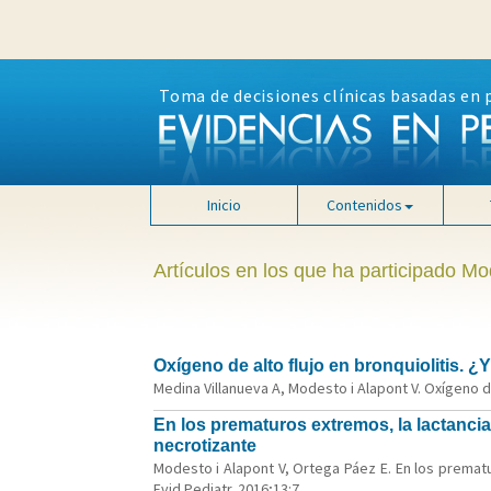
Toma de decisiones clínicas basadas en 
Inicio
Contenidos
Artículos en los que ha participado Mo
Oxígeno de alto flujo en bronquiolitis. ¿Y 
Medina Villanueva A, Modesto i Alapont V. Oxígeno de a
En los prematuros extremos, la lactancia 
necrotizante
Modesto i Alapont V, Ortega Páez E. En los prematu
Evid Pediatr. 2016;13:7.