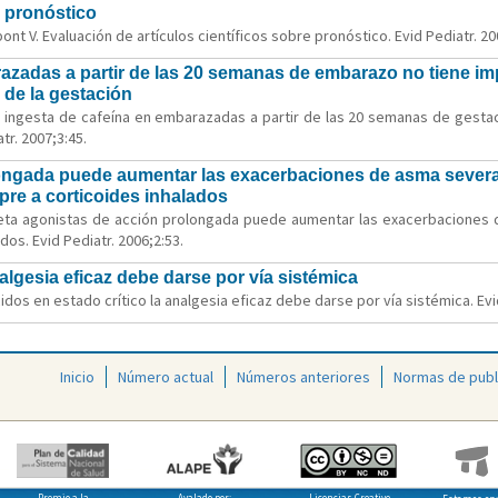
e pronóstico
nt V. Evaluación de artículos científicos sobre pronóstico. Evid Pediatr. 20
razadas a partir de las 20 semanas de embarazo no tiene im
 de la gestación
 la ingesta de cafeína en embarazadas a partir de las 20 semanas de gesta
tr. 2007;3:45.
longada puede aumentar las exacerbaciones de asma severa
pre a corticoides inhalados
 beta agonistas de acción prolongada puede aumentar las exacerbaciones
dos. Evid Pediatr. 2006;2:53.
algesia eficaz debe darse por vía sistémica
idos en estado crítico la analgesia eficaz debe darse por vía sistémica. Evid
Inicio
Número actual
Números anteriores
Normas de publ
Premio a la
Avalado por:
Licencias Creative