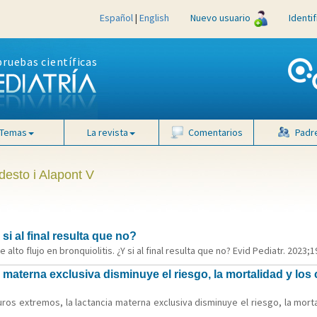
Español
|
English
Nuevo usuario
Identi
pruebas científicas
Temas
La revista
Comentarios
Padr
desto i Alapont V
si al final resulta que no?
lto flujo en bronquiolitis. ¿Y si al final resulta que no? Evid Pediatr. 2023;19
materna exclusiva disminuye el riesgo, la mortalidad y los c
ros extremos, la lactancia materna exclusiva disminuye el riesgo, la mortal