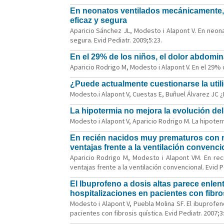
En neonatos ventilados mecánicamente, l
eficaz y segura
Aparicio Sánchez JL, Modesto i Alapont V. En neon
segura. Evid Pediatr. 2009;5:23.
En el 29% de los niños, el dolor abdomina
Aparicio Rodrigo M, Modesto i Alapont V. En el 29% d
¿Puede actualmente cuestionarse la utili
Modesto.i Alapont V, Cuestas E, Buñuel Álvarez JC ¿P
La hipotermia no mejora la evolución de
Modesto i Alapont V, Aparicio Rodrigo M. La hipoter
En recién nacidos muy prematuros con ne
ventajas frente a la ventilación convenci
Aparicio Rodrigo M, Modesto i Alapont VM. En rec
ventajas frente a la ventilación convencional. Evid P
El Ibuprofeno a dosis altas parece enlen
hospitalizaciones en pacientes con fibro
Modesto i Alapont V, Puebla Molina SF. El ibuprofe
pacientes con fibrosis quística. Evid Pediatr. 2007;3