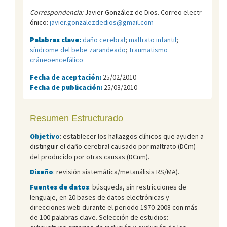
Correspondencia:
Javier González de Dios. Correo electr
ónico:
javier.gonzalezdedios@gmail.com
Palabras clave:
daño cerebral
;
maltrato infantil
;
síndrome del bebe zarandeado
;
traumatismo
cráneoencefálico
Fecha de aceptación:
25/02/2010
Fecha de publicación:
25/03/2010
Resumen Estructurado
Objetivo
: establecer los hallazgos clínicos que ayuden a
distinguir el daño cerebral causado por maltrato (DCm)
del producido por otras causas (DCnm).
Diseño
: revisión sistemática/metanálisis RS/MA).
Fuentes de datos
: búsqueda, sin restricciones de
lenguaje, en 20 bases de datos electrónicas y
direcciones web durante el periodo 1970-2008 con más
de 100 palabras clave. Selección de estudios: