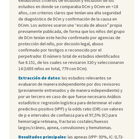
exhaustivos criterios de inclusión y exclusión de los
estudios en donde se comparaba DCm y DCnm en <18
años, con criterios claros que tenían una alta seguridad
de diagnóstico de DCm y confirmación de la causa en
DCnm. Los autores usaron una “escala de abuso” propia
previamente publicada, de forma que los niños del grupo
de DCm tenían este hecho confirmado por agencias de
protección del niño, por decisión legal, abuso
confirmado por testigos o reconocido por el
perpetrador. El número total de estudios identificados
fue 8.151, de los cuales se revisaron 320 y seleccionaron
14 (1655 niños en total, 779 con DCm).
Extracción de datos
: los estudios relevantes se
evaluaron de manera independiente por dos revisores
(previamente entrenados y de manera independiente) y
por un tercero en caso de que fuese necesario.Anàlisis
estadístico: regresión logística para determinar el valor
predictivo positivo (VPP) y la odds ratio (OR) con valores
de p e intervalos de confianza para el 97,5% (IC) para
hemorragia retiniana, fracturas costales/huesos
largos/cráneo, apnea, convulsiones y hematomas.
Resultados principales
: las apneas (VPP: 93%, IC: 0,73-