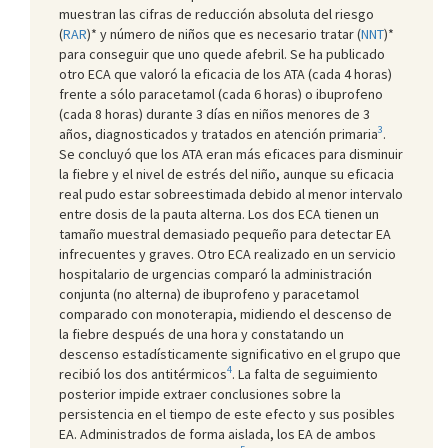
muestran las cifras de reducción absoluta del riesgo
(
RAR
)* y número de niños que es necesario tratar (
NNT
)*
para conseguir que uno quede afebril. Se ha publicado
otro ECA que valoró la eficacia de los ATA (cada 4 horas)
frente a sólo paracetamol (cada 6 horas) o ibuprofeno
(cada 8 horas) durante 3 días en niños menores de 3
3
años, diagnosticados y tratados en atención primaria
.
Se concluyó que los ATA eran más eficaces para disminuir
la fiebre y el nivel de estrés del niño, aunque su eficacia
real pudo estar sobreestimada debido al menor intervalo
entre dosis de la pauta alterna. Los dos ECA tienen un
tamaño muestral demasiado pequeño para detectar EA
infrecuentes y graves. Otro ECA realizado en un servicio
hospitalario de urgencias comparó la administración
conjunta (no alterna) de ibuprofeno y paracetamol
comparado con monoterapia, midiendo el descenso de
la fiebre después de una hora y constatando un
descenso estadísticamente significativo en el grupo que
4
recibió los dos antitérmicos
. La falta de seguimiento
posterior impide extraer conclusiones sobre la
persistencia en el tiempo de este efecto y sus posibles
EA. Administrados de forma aislada, los EA de ambos