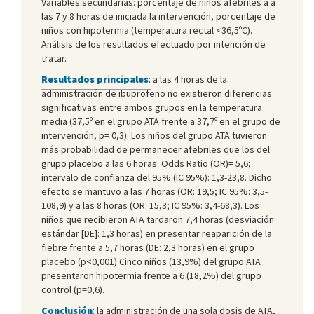
Variables secundarias: porcentaje de niños afebriles a a
las 7 y 8 horas de iniciada la intervención, porcentaje de
niños con hipotermia (temperatura rectal <36,5ºC).
Análisis de los resultados efectuado por intención de
tratar.
Resultados principales
:
a las 4 horas de la
administración de ibuprofeno no existieron diferencias
significativas entre ambos grupos en la temperatura
media (37,5º en el grupo ATA frente a 37,7º en el grupo de
intervención, p= 0,3). Los niños del grupo ATA tuvieron
más probabilidad de permanecer afebriles que los del
grupo placebo a las 6 horas: Odds Ratio (OR)= 5,6;
intervalo de confianza del 95% (IC 95%): 1,3-23,8. Dicho
efecto se mantuvo a las 7 horas (OR: 19,5; IC 95%: 3,5-
108,9) y a las 8 horas (OR: 15,3; IC 95%: 3,4-68,3). Los
niños que recibieron ATA tardaron 7,4 horas (desviación
estándar [DE]: 1,3 horas) en presentar reaparición de la
fiebre frente a 5,7 horas (DE: 2,3 horas) en el grupo
placebo (p<0,001) Cinco niños (13,9%) del grupo ATA
presentaron hipotermia frente a 6 (18,2%) del grupo
control (p=0,6).
Conclusión
:
la administración de una sola dosis de ATA,