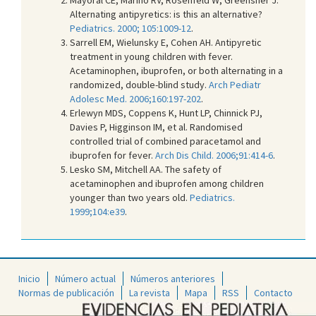
Alternating antipyretics: is this an alternative?
Pediatrics. 2000; 105:1009-12
.
Sarrell EM, Wielunsky E, Cohen AH. Antipyretic
treatment in young children with fever.
Acetaminophen, ibuprofen, or both alternating in a
randomized, double-blind study.
Arch Pediatr
Adolesc Med. 2006;160:197-202
.
Erlewyn MDS, Coppens K, Hunt LP, Chinnick PJ,
Davies P, Higginson IM, et al. Randomised
controlled trial of combined paracetamol and
ibuprofen for fever.
Arch Dis Child. 2006;91:414-6
.
Lesko SM, Mitchell AA. The safety of
acetaminophen and ibuprofen among children
younger than two years old.
Pediatrics.
1999;104:e39
.
Inicio
Número actual
Números anteriores
Normas de publicación
La revista
Mapa
RSS
Contacto