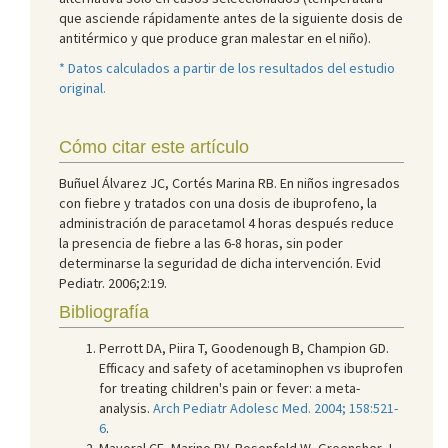
que asciende rápidamente antes de la siguiente dosis de
antitérmico y que produce gran malestar en el niño).
* Datos calculados a partir de los resultados del estudio
original.
Cómo citar este artículo
Buñuel Álvarez JC, Cortés Marina RB. En niños ingresados
con fiebre y tratados con una dosis de ibuprofeno, la
administración de paracetamol 4 horas después reduce
la presencia de fiebre a las 6-8 horas, sin poder
determinarse la seguridad de dicha intervención. Evid
Pediatr. 2006;2:19.
Bibliografía
Perrott DA, Piira T, Goodenough B, Champion GD.
Efficacy and safety of acetaminophen vs ibuprofen
for treating children's pain or fever: a meta-
analysis.
Arch Pediatr Adolesc Med. 2004; 158:521-
6
.
Mayoral CE, Marino RV, Rosenfeld W, Greensher J.