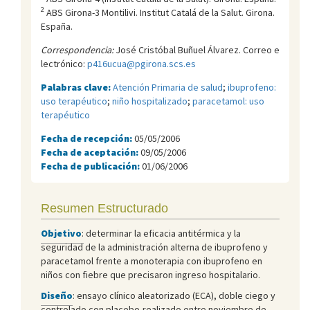
2
ABS Girona-3 Montilivi. Institut Catalá de la Salut. Girona.
España.
Correspondencia:
José Cristóbal Buñuel Álvarez. Correo e
lectrónico:
p416ucua@pgirona.scs.es
Palabras clave:
Atención Primaria de salud
;
ibuprofeno:
uso terapéutico
;
niño hospitalizado
;
paracetamol: uso
terapéutico
Fecha de recepción:
05/05/2006
Fecha de aceptación:
09/05/2006
Fecha de publicación:
01/06/2006
Resumen Estructurado
Objetivo
:
determinar la eficacia antitérmica y la
seguridad de la administración alterna de ibuprofeno y
paracetamol frente a monoterapia con ibuprofeno en
niños con fiebre que precisaron ingreso hospitalario.
Diseño
: ensayo clínico aleatorizado (ECA), doble ciego y
controlado con placebo,realizado entre noviembre de