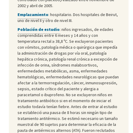
2002 y abril de 2005.
Emplazamiento
:
hospitalario. Dos hospitales de Beirut,
uno de nivel II y otro de nivel III.
Población de estudio
:
niños ingresados, de edades
comprendidas entre 6 meses y 14 años y con
temperatura rectal ≥ 38,8 ºC. Se excluyeron pacientes
con vómitos, patología médica o quirúrgica que impedía
la administración de drogas por vía oral, patología
hepática crónica, patología renal crónica a excepción de
infección de orina, síndromes malabsortivos,
enfermedades metabólicas, asma, enfermedades
hematológicas, enfermedades neurológicas que puedan
afectar a la termorregulación, cáncer, inmunosupresión,
sepsis, estado crítico del paciente y alergia a
paracetamol o ibuprofeno. No se excluyeron niños en
tratamiento antibiótico si en el momento de iniciar el
estudio todavía tenían fiebre. Antes de entrar al estudio
se estableció una pausa de 8 horas sin ningún tipo de
tratamiento antitérmico. Se estimó necesario un tamaño
muestral de 90 sujetos para determinar la eficacia de la
pauta de antiérmicos alternos (ATA). Fueron reclutados