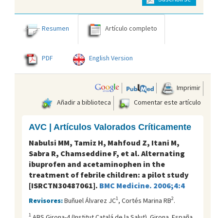
Resumen
Artículo completo
PDF
English Version
Imprimir
Añadir a biblioteca
Comentar este artículo
AVC | Artículos Valorados Críticamente
Nabulsi MM, Tamiz H, Mahfoud Z, Itani M,
Sabra R, Chamseddine F, et al. Alternating
ibuprofen and acetaminophen in the
treatment of febrile children: a pilot study
[ISRCTN30487061].
BMC Medicine. 2006;4:4
1
2
Revisores:
Buñuel Álvarez JC
, Cortés Marina RB
.
1
ABS Girona-4 (Institut Catalá de la Salut). Girona. España.