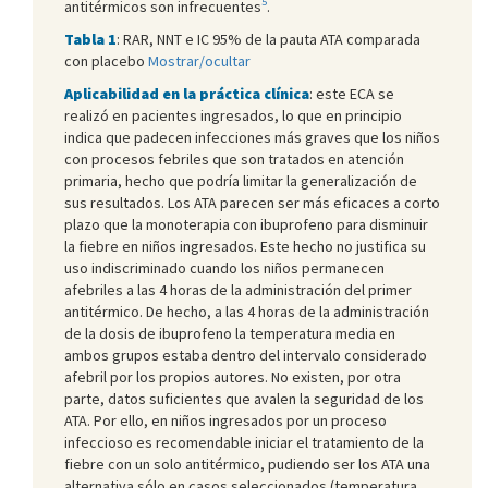
5
antitérmicos son infrecuentes
.
Tabla 1
:
RAR, NNT e IC 95% de la pauta ATA comparada
con placebo
Mostrar/ocultar
Aplicabilidad en la práctica clínica
: este ECA se
realizó en pacientes ingresados, lo que en principio
indica que padecen infecciones más graves que los niños
con procesos febriles que son tratados en atención
primaria, hecho que podría limitar la generalización de
sus resultados. Los ATA parecen ser más eficaces a corto
plazo que la monoterapia con ibuprofeno para disminuir
la fiebre en niños ingresados. Este hecho no justifica su
uso indiscriminado cuando los niños permanecen
afebriles a las 4 horas de la administración del primer
antitérmico. De hecho, a las 4 horas de la administración
de la dosis de ibuprofeno la temperatura media en
ambos grupos estaba dentro del intervalo considerado
afebril por los propios autores. No existen, por otra
parte, datos suficientes que avalen la seguridad de los
ATA. Por ello, en niños ingresados por un proceso
infeccioso es recomendable iniciar el tratamiento de la
fiebre con un solo antitérmico, pudiendo ser los ATA una
alternativa sólo en casos seleccionados (temperatura